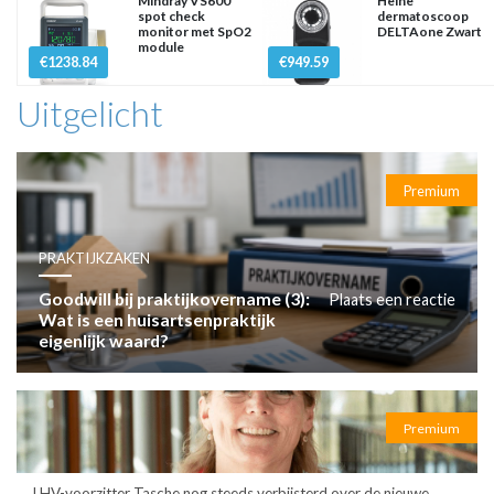
Mindray VS600
Heine
spot check
dermatoscoop
monitor met SpO2
DELTAone Zwart
module
€1238.84
€949.59
Uitgelicht
Premium
PRAKTIJKZAKEN
Goodwill bij praktijkovername (3):
Plaats een reactie
Wat is een huisartsenpraktijk
eigenlijk waard?
Premium
LHV-voorzitter Tasche nog steeds verbijsterd over de nieuwe