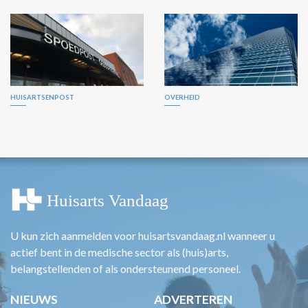
HUISARTSENPOST
OVERHEID
U kun zich aanmelden voor huisartsvandaag.nl wanneer u
actief bent in de medische sector als (huis)arts,
belangstellenden of als ondersteunend personeel.
NIEUWS
ADVERTEREN