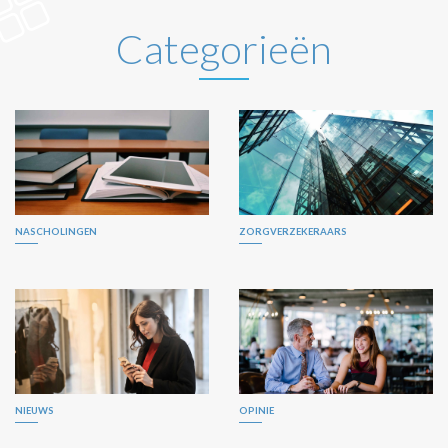
Categorieën
NASCHOLINGEN
ZORGVERZEKERAARS
NIEUWS
OPINIE