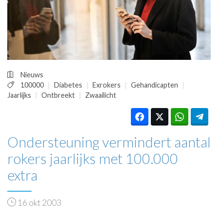
HUISARTSENPOST
PRAKTIJKZAKEN
TARIEVEN
VPHUISARTSEN
MEDISCHE VAKHANDEL
INLOGGEN
Nieuws
REGISTRATIE
100000
Diabetes
Exrokers
Gehandicapten
Jaarlijks
Ontbreekt
Zwaailicht
Ondersteuning vermindert aantal
rokers jaarlijks met 100.000
extra
16 okt 2003