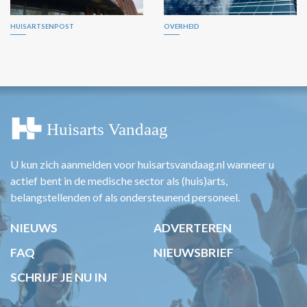
HUISARTSENPOST
OVERHEID
U kun zich aanmelden voor huisartsvandaag.nl wanneer u
actief bent in de medische sector als (huis)arts,
belangstellenden of als ondersteunend personeel.
NIEUWS
ADVERTEREN
FAQ
NIEUWSBRIEF
SCHRIJF JE NU IN