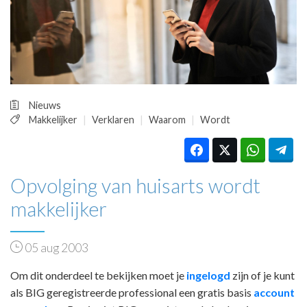
HUISARTSENPOST
PRAKTIJKZAKEN
TARIEVEN
VPHUISARTSEN
MEDISCHE VAKHANDEL
INLOGGEN
Nieuws
REGISTRATIE
Makkelijker
Verklaren
Waarom
Wordt
Opvolging van huisarts wordt
makkelijker
05 aug 2003
Om dit onderdeel te bekijken moet je
ingelogd
zijn of je kunt
als BIG geregistreerde professional een gratis basis
account