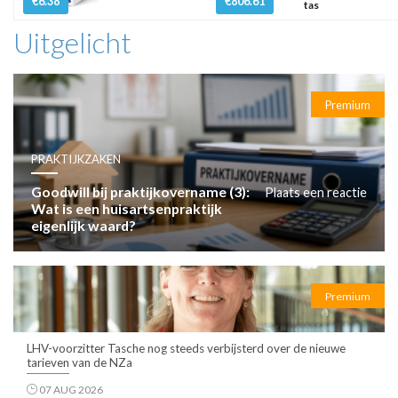
€6.38
€806.61
tas
Uitgelicht
Premium
PRAKTIJKZAKEN
Goodwill bij praktijkovername (3):
Plaats een reactie
Wat is een huisartsenpraktijk
eigenlijk waard?
Premium
LHV-voorzitter Tasche nog steeds verbijsterd over de nieuwe
tarieven van de NZa
07 AUG 2026