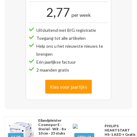
2,77
per week
Uitsluitend met BIG registratie
Toegang tot alle artikelen
Help ons u het nieuwste nieuws te
brengen
Eén jaarlijkse factuur
2 maanden gratis
Kies voor jaarlijks
Eilandpleister
Cosmopor E -
PHILIPS
Steriel - Wit - 8 x
HEARTSTART
10 cm - 25 stuks
HS-1 AED + Gratis