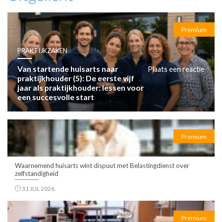
Premium
PRAKTIJKZAKEN
Van startende huisarts naar
Plaats een reactie
praktijkhouder (5): De eerste vijf
jaar als praktijkhouder: lessen voor
een succesvolle start
Premium
Waarnemend huisarts wint dispuut met Belastingdienst over
zelfstandigheid
31 JUL 2026
Premium