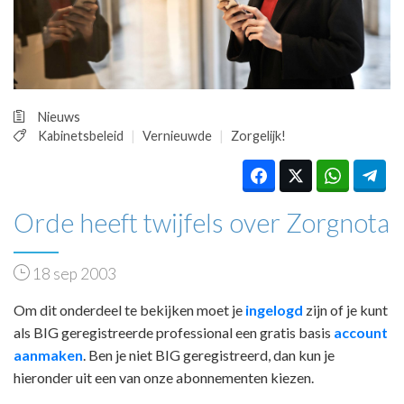
HUISARTSENPOST
PRAKTIJKZAKEN
TARIEVEN
VPHUISARTSEN
MEDISCHE VAKHANDEL
Nieuws
INLOGGEN
Kabinetsbeleid
Vernieuwde
Zorgelijk!
REGISTRATIE
Orde heeft twijfels over Zorgnota
18 sep 2003
Om dit onderdeel te bekijken moet je
ingelogd
zijn of je kunt
als BIG geregistreerde professional een gratis basis
account
aanmaken
. Ben je niet BIG geregistreerd, dan kun je
hieronder uit een van onze abonnementen kiezen.