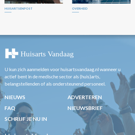
HUISARTSENPOST
OVERHEID
U kun zich aanmelden voor huisartsvandaag.nl wanneer u
actief bent in de medische sector als (huis)arts,
belangstellenden of als ondersteunend personeel.
NIEUWS
ADVERTEREN
FAQ
NIEUWSBRIEF
SCHRIJF JE NU IN