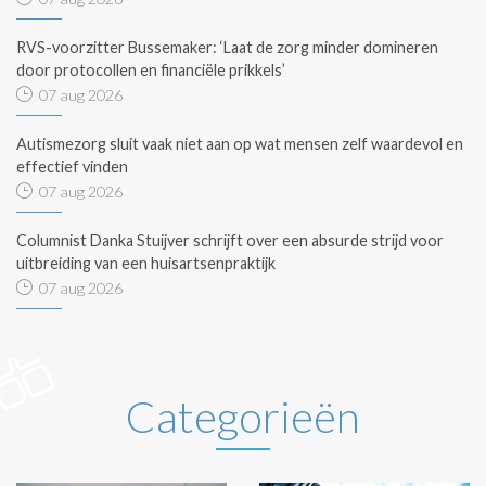
RVS-voorzitter Bussemaker: ‘Laat de zorg minder domineren
door protocollen en financiële prikkels’
07 aug 2026
Autismezorg sluit vaak niet aan op wat mensen zelf waardevol en
effectief vinden
07 aug 2026
Columnist Danka Stuijver schrijft over een absurde strijd voor
uitbreiding van een huisartsenpraktijk
07 aug 2026
Categorieën