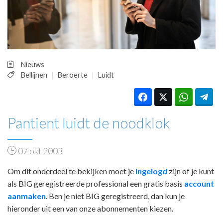
HUISARTSENPOST
PRAKTIJKZAKEN
TARIEVEN
VPHUISARTSEN
MEDISCHE VAKHANDEL
Nieuws
INLOGGEN
Bellijnen
Beroerte
Luidt
REGISTRATIE
Pantient luidt de noodklok
07 okt 2003
Om dit onderdeel te bekijken moet je
ingelogd
zijn of je kunt
als BIG geregistreerde professional een gratis basis
account
aanmaken
. Ben je niet BIG geregistreerd, dan kun je
hieronder uit een van onze abonnementen kiezen.