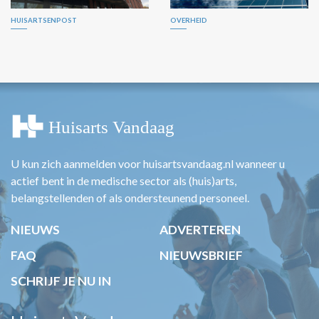
HUISARTSENPOST
OVERHEID
U kun zich aanmelden voor huisartsvandaag.nl wanneer u
actief bent in de medische sector als (huis)arts,
belangstellenden of als ondersteunend personeel.
NIEUWS
ADVERTEREN
FAQ
NIEUWSBRIEF
SCHRIJF JE NU IN