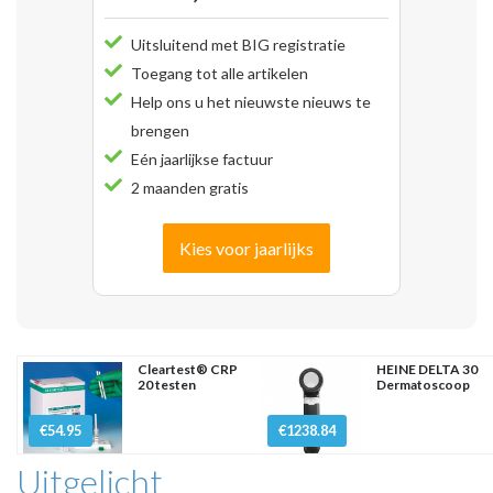
Uitsluitend met BIG registratie
Toegang tot alle artikelen
Help ons u het nieuwste nieuws te
brengen
Eén jaarlijkse factuur
2 maanden gratis
Kies voor jaarlijks
Cleartest® CRP
HEINE DELTA 30
20 testen
Dermatoscoop
€54.95
€1238.84
Uitgelicht