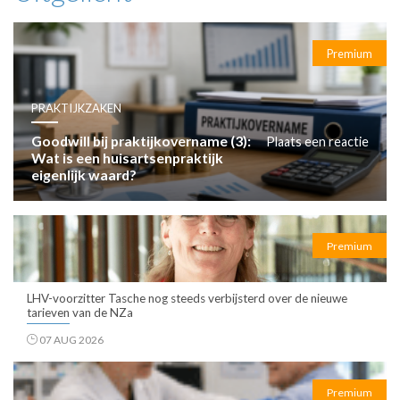
Premium
PRAKTIJKZAKEN
Goodwill bij praktijkovername (3):
Plaats een reactie
Wat is een huisartsenpraktijk
eigenlijk waard?
Premium
LHV-voorzitter Tasche nog steeds verbijsterd over de nieuwe
tarieven van de NZa
07 AUG 2026
Premium