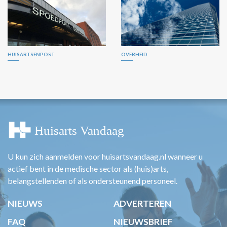
HUISARTSENPOST
OVERHEID
U kun zich aanmelden voor huisartsvandaag.nl wanneer u
actief bent in de medische sector als (huis)arts,
belangstellenden of als ondersteunend personeel.
NIEUWS
ADVERTEREN
FAQ
NIEUWSBRIEF