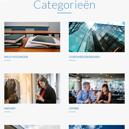
Categorieën
NASCHOLINGEN
ZORGVERZEKERAARS
NIEUWS
OPINIE