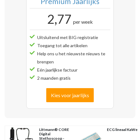
Premium Jaarlijks
2,77
per week
Uitsluitend met BIG registratie
Toegang tot alle artikelen
Help ons u het nieuwste nieuws te
brengen
Eén jaarlijkse factuur
2 maanden gratis
Kies voor jaarlijks
Littmann® CORE
ECG lineaal KaWe
Digital
Stethoscoop -