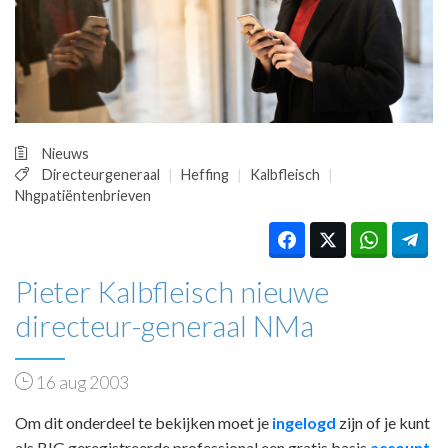
HUISARTSENPOST
PRAKTIJKZAKEN
TARIEVEN
VPHUISARTSEN
MEDISCHE VAKHANDEL
INLOGGEN
Nieuws
REGISTRATIE
Directeurgeneraal
Heffing
Kalbfleisch
Nhgpatiëntenbrieven
Pieter Kalbfleisch nieuwe
directeur-generaal NMa
16 aug 2003
Om dit onderdeel te bekijken moet je
ingelogd
zijn of je kunt
als BIG geregistreerde professional een gratis basis
account