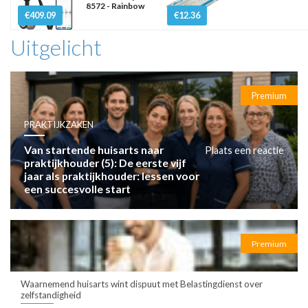
8572 - Rainbow
€409.09
€12.36
Uitgelicht
Premium
PRAKTIJKZAKEN
Van startende huisarts naar
Plaats een reactie
praktijkhouder (5): De eerste vijf
jaar als praktijkhouder: lessen voor
een succesvolle start
Premium
Waarnemend huisarts wint dispuut met Belastingdienst over
zelfstandigheid