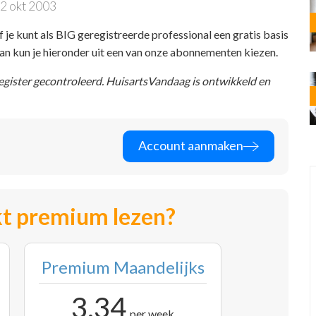
2 okt 2003
f je kunt als BIG geregistreerde professional een gratis basis
 dan kun je hieronder uit een van onze abonnementen kiezen.
register gecontroleerd. HuisartsVandaag is ontwikkeld en
Account aanmaken
t premium lezen?
Premium Maandelijks
3,34
per week