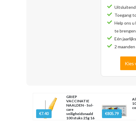
Uitsluitend
Toegang tot
Help ons u
te brengen
Eén jaarlijk
2 maanden 
Kies 
GRIEP
Al
VACCINATIE
1
NAALDEN - Sol-
co
care
€7.40
€805.79
veiligheidsnaald
100 stuks 25g 16
mm x