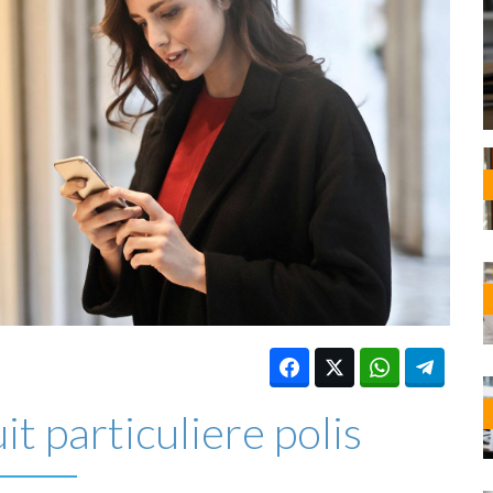
OST
EN
N
ANDEL
uit particuliere polis