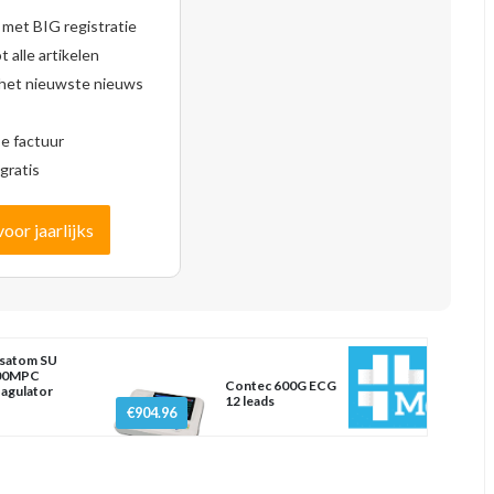
 met BIG registratie
 alle artikelen
 het nieuwste nieuws
se factuur
gratis
voor jaarlijks
satom SU
00MPC
Contec 600G ECG
agulator
12 leads
€904.96