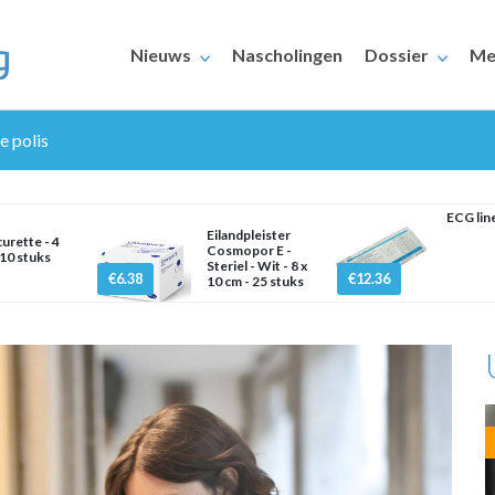
Nieuws
Nascholingen
Dossier
Me
re polis
ECG lin
Eilandpleister
urette - 4
Cosmopor E -
10 stuks
Steriel - Wit - 8 x
€6.38
€12.36
10 cm - 25 stuks
ERAARS