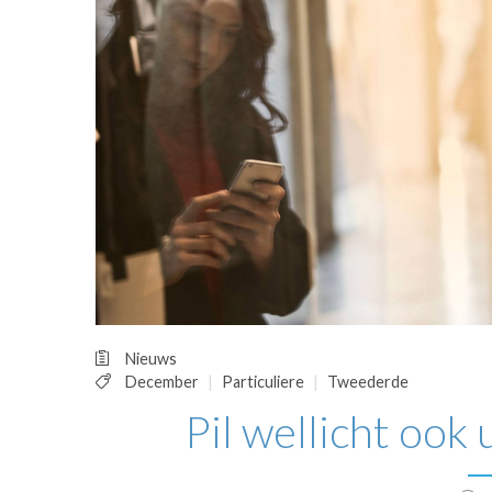
OPINIE
HUISARTSENP
PRAKTIJKZAK
TARIEVEN
VPHUISARTSE
MEDISCHE VAKH
INLOGGEN
REGISTRATIE
Nieuws
December
Particuliere
Tweederde
Pil wellicht ook 