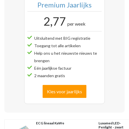
Premium Jaarlijks
2,77
per week
Uitsluitend met BIG registratie
Toegang tot alle artikelen
Help ons u het nieuwste nieuws te
brengen
Eén jaarlijkse factuur
2 maanden gratis
Kies voor jaarlijks
ECG lineaal KaWe
Luxamed LED-
Penlight - zwart