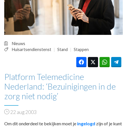
HUISARTSENPOST
PRAKTIJKZAKEN
TARIEVEN
VPHUISARTSEN
MEDISCHE VAKHANDEL
INLOGGEN
Nieuws
REGISTRATIE
Huisartsendienstenst
Stand
Stappen
Platform Telemedicine
Nederland: ‘Bezuinigingen in de
zorg niet nodig’
22 aug 2003
Om dit onderdeel te bekijken moet je
ingelogd
zijn of je kunt