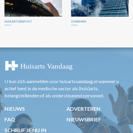
HUISARTSENPOST
OVERHEID
U kun zich aanmelden voor huisartsvandaag.nl wanneer u
actief bent in de medische sector als (huis)arts,
belangstellenden of als ondersteunend personeel.
NIEUWS
ADVERTEREN
FAQ
NIEUWSBRIEF
SCHRIJF JE NU IN