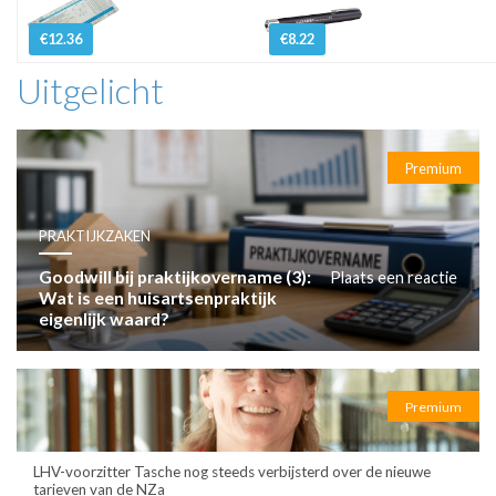
€12.36
€8.22
Uitgelicht
Premium
PRAKTIJKZAKEN
Goodwill bij praktijkovername (3):
Plaats een reactie
Wat is een huisartsenpraktijk
eigenlijk waard?
Premium
LHV-voorzitter Tasche nog steeds verbijsterd over de nieuwe
tarieven van de NZa