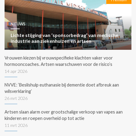
NIEUWS
Lichte stijging van ‘sponsorbedrag’ van medische
industrie aan ziekenhuizen en artsen
Vrouwen kiezen bij vrouwspecifieke klachten vaker voor
hormooncoaches. Artsen waarschuwen voor de risico’s
14 apr 2026
NVVE: ‘Beslishulp euthanasie bij dementie doet afbreuk aan
wilsverklaring’
26 mrt 2026
Artsen slaan alarm over grootschalige verkoop van vapes aan
kinderen en roepen overheid op tot actie
11 mrt 2026