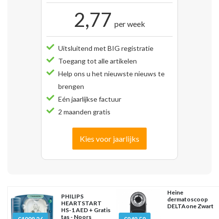
2,77
per week
Uitsluitend met BIG registratie
Toegang tot alle artikelen
Help ons u het nieuwste nieuws te
brengen
Eén jaarlijkse factuur
2 maanden gratis
Kies voor jaarlijks
Heine
PHILIPS
dermatoscoop
HEARTSTART
DELTAone Zwart
HS-1 AED + Gratis
tas - Noors