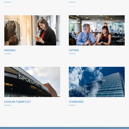
NIEUWS
OPINIE
HUISARTSENPOST
OVERHEID