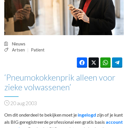
HUISARTSENPOST
PRAKTIJKZAKEN
TARIEVEN
VPHUISARTSEN
MEDISCHE VAKHANDEL
INLOGGEN
Nieuws
REGISTRATIE
Artsen
Patient
‘Pneumokokkenprik alleen voor
zieke volwassenen’
20 aug 2003
Om dit onderdeel te bekijken moet je
ingelogd
zijn of je kunt
als BIG geregistreerde professional een gratis basis
account