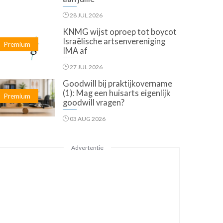
28 JUL 2026
KNMG wijst oproep tot boycot
Israëlische artsenvereniging
Premium
IMA af
27 JUL 2026
Goodwill bij praktijkovername
(1): Mag een huisarts eigenlijk
Premium
goodwill vragen?
03 AUG 2026
Advertentie