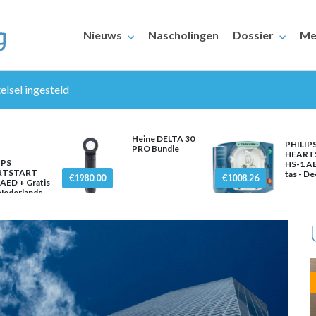
Nieuws
Nascholingen
Dossier
Me
elsel ingesteld
Heine DELTA 30
PHILIP
PRO Bundle
HEART
IPS
HS-1 AE
RTSTART
tas - D
€1980.00
€1008.26
AED + Gratis
ERAARS
 Nederlands