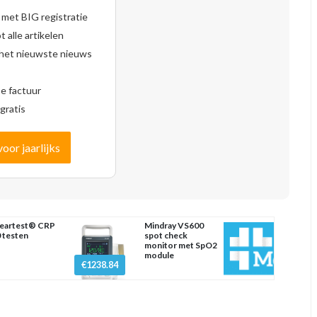
 met BIG registratie
 alle artikelen
 het nieuwste nieuws
se factuur
gratis
voor jaarlijks
eartest® CRP
Mindray VS600
 testen
spot check
monitor met SpO2
module
€1238.84