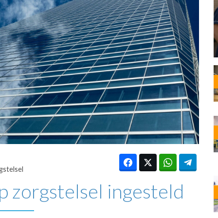
OST
EN
N
ANDEL
gstelsel
p zorgstelsel ingesteld