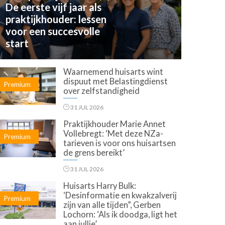
De eerste vijf jaar als
praktijkhouder: lessen
voor een succesvolle
start
Waarnemend huisarts wint
dispuut met Belastingdienst
Premium
over zelfstandigheid
31 JUL 2026
Praktijkhouder Marie Annet
Vollebregt: ‘Met deze NZa-
Premium
tarieven is voor ons huisartsen
de grens bereikt’
31 JUL 2026
Huisarts Harry Bulk:
‘Desinformatie en kwakzalverij
Premium
zijn van alle tijden”, Gerben
Lochorn: ‘Als ik doodga, ligt het
aan jullie’