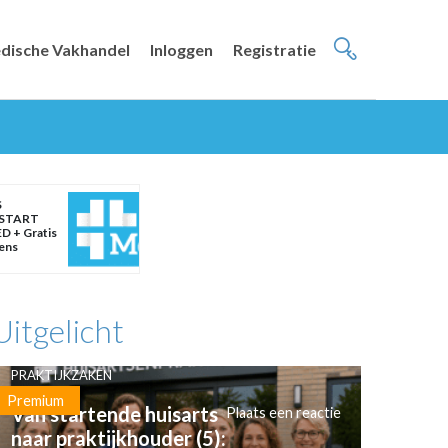
dische Vakhandel
Inloggen
Registratie
S
START
D + Gratis
eens
Uitgelicht
PRAKTIJKZAKEN
Premium
Van startende huisarts
Plaats een reactie
naar praktijkhouder (5):