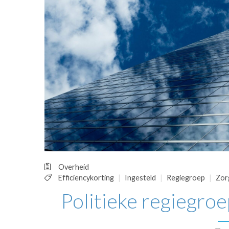
OPINIE
HUISARTSENP
PRAKTIJKZAK
TARIEVEN
VPHUISARTSE
MEDISCHE VAKH
INLOGGEN
REGISTRATIE
Overheid
Efficiencykorting
Ingesteld
Regiegroep
Zor
Politieke regiegroe