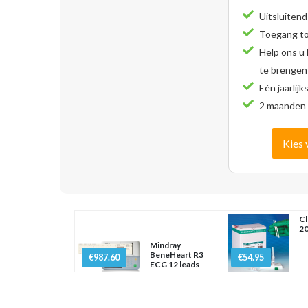
Uitsluitend
Toegang tot
Help ons u
te brengen
Eén jaarlijk
2 maanden 
Kies 
Cl
20
Mindray
BeneHeart R3
€987.60
€54.95
ECG 12 leads