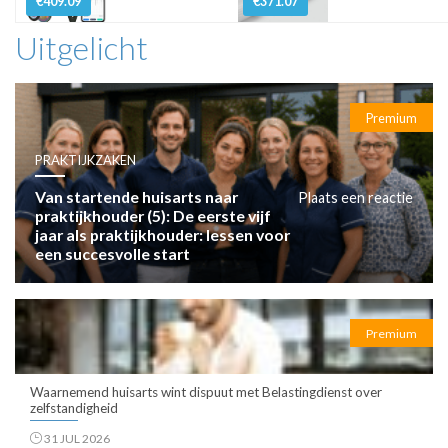
€409.09
€371.07
Uitgelicht
Premium
PRAKTIJKZAKEN
Van startende huisarts naar
Plaats een reactie
praktijkhouder (5): De eerste vijf
jaar als praktijkhouder: lessen voor
een succesvolle start
Premium
Waarnemend huisarts wint dispuut met Belastingdienst over
zelfstandigheid
31 JUL 2026