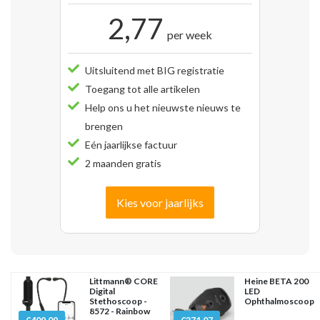
2,77
per week
Uitsluitend met BIG registratie
Toegang tot alle artikelen
Help ons u het nieuwste nieuws te
brengen
Eén jaarlijkse factuur
2 maanden gratis
Kies voor jaarlijks
Littmann® CORE
Heine BETA 200
Digital
LED
Stethoscoop -
Ophthalmoscoop
8572 - Rainbow