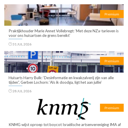
Premium
Praktijkhouder Marie Annet Vollebregt: ‘Met deze NZa-tarieven is
voor ons huisartsen de grens bereikt’
31 JUL 2026
Premium
Huisarts Harry Bulk: ‘Desinformatie en kwakzalverij zijn van alle
tijden”, Gerben Lochorn: ‘Als ik doodga, ligt het aan jullie’
28 JUL 2026
Premium
KNMG wijst oproep tot boycot Israëlische artsenvereniging IMA af