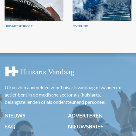
HUISARTSENPOST
OVERHEID
U kun zich aanmelden voor huisartsvandaag.nl wanneer u
actief bent in de medische sector als (huis)arts,
belangstellenden of als ondersteunend personeel.
NIEUWS
ADVERTEREN
FAQ
NIEUWSBRIEF