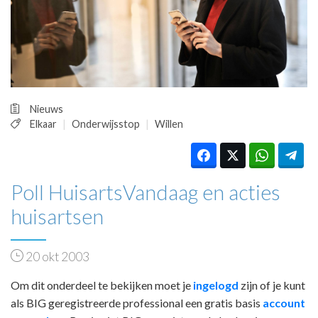
HUISARTSENPOST
PRAKTIJKZAKEN
TARIEVEN
VPHUISARTSEN
MEDISCHE VAKHANDEL
INLOGGEN
Nieuws
REGISTRATIE
Elkaar
Onderwijsstop
Willen
Poll HuisartsVandaag en acties
huisartsen
20 okt 2003
Om dit onderdeel te bekijken moet je
ingelogd
zijn of je kunt
als BIG geregistreerde professional een gratis basis
account