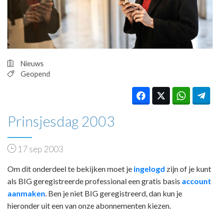
HUISARTSENPOST
PRAKTIJKZAKEN
TARIEVEN
VPHUISARTSEN
MEDISCHE VAKHANDEL
Nieuws
INLOGGEN
Geopend
REGISTRATIE
Prinsjesdag 2003
17 sep 2003
Om dit onderdeel te bekijken moet je
ingelogd
zijn of je kunt
als BIG geregistreerde professional een gratis basis
account
aanmaken
. Ben je niet BIG geregistreerd, dan kun je
hieronder uit een van onze abonnementen kiezen.