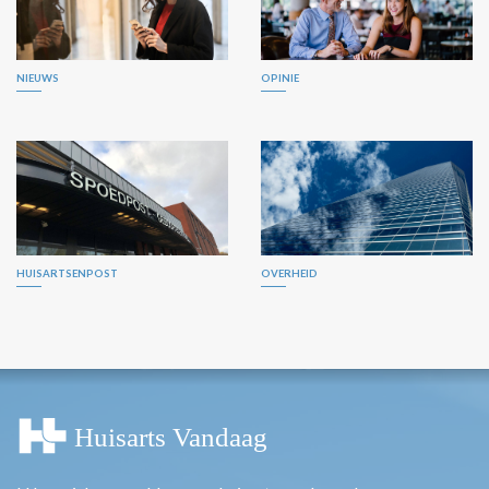
NIEUWS
OPINIE
HUISARTSENPOST
OVERHEID