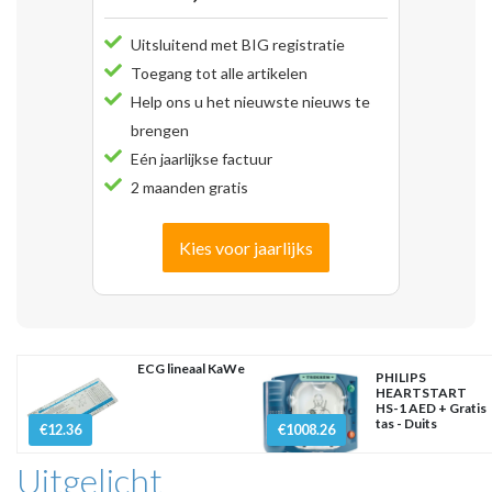
Uitsluitend met BIG registratie
Toegang tot alle artikelen
Help ons u het nieuwste nieuws te
brengen
Eén jaarlijkse factuur
2 maanden gratis
Kies voor jaarlijks
ECG lineaal KaWe
PHILIPS
HEARTSTART
HS-1 AED + Gratis
tas - Duits
€12.36
€1008.26
Uitgelicht