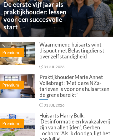
De eerste vijf jaar als
praktijkhouder: lessen
voor een succesvolle
start
Waarnemend huisarts wint
dispuut met Belastingdienst
Premium
over zelfstandigheid
31 JUL 2026
Praktijkhouder Marie Annet
Vollebregt: ‘Met deze NZa-
Premium
tarieven is voor ons huisartsen
de grens bereikt’
31 JUL 2026
Huisarts Harry Bulk:
‘Desinformatie en kwakzalverij
Premium
zijn van alle tijden”, Gerben
Lochorn: ‘Als ik doodga, ligt het
aan jullie’