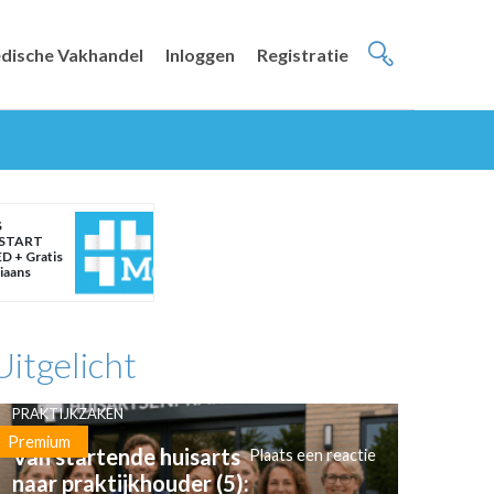
dische Vakhandel
Inloggen
Registratie
S
START
D + Gratis
liaans
Uitgelicht
PRAKTIJKZAKEN
Premium
Van startende huisarts
Plaats een reactie
naar praktijkhouder (5):