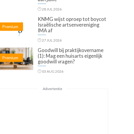
28 JUL 2026
KNMG wijst oproep tot boycot
Israëlische artsenvereniging
Premium
IMA af
27 JUL 2026
Goodwill bij praktijkovername
(1): Mag een huisarts eigenlijk
Premium
goodwill vragen?
03 AUG 2026
Advertentie