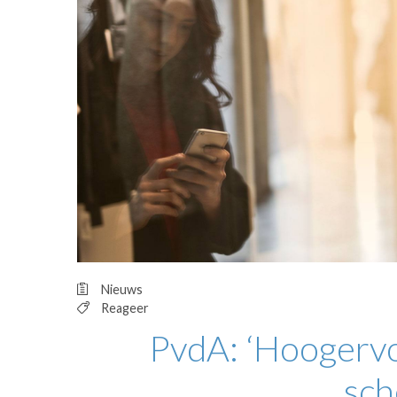
OPINIE
HUISARTSENP
PRAKTIJKZAK
TARIEVEN
VPHUISARTSE
MEDISCHE VAKH
INLOGGEN
REGISTRATIE
Nieuws
Reageer
PvdA: ‘Hoogervo
sch