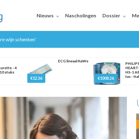
Nieuws
Nascholingen
Dossier
Me
re wijn schenken’
ECG lineaal KaWe
PHILIP
urette - 4
HEART
10 stuks
HS-1 AE
tas - Ita
€12.36
€1008.26
ERAARS