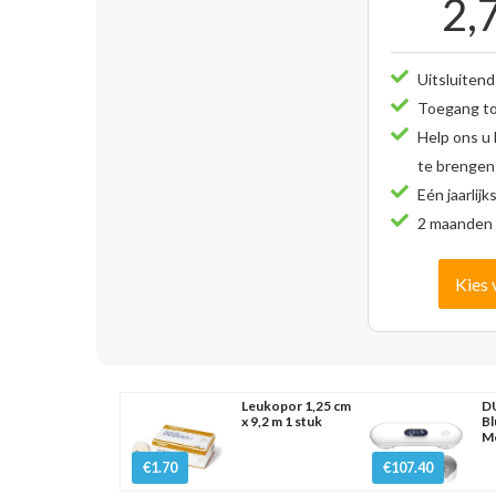
2,
Uitsluitend
Toegang tot
Help ons u
te brengen
Eén jaarlijk
2 maanden 
Kies 
Leukopor 1,25 cm
D
x 9,2 m 1 stuk
Bl
Mo
€1.70
€107.40