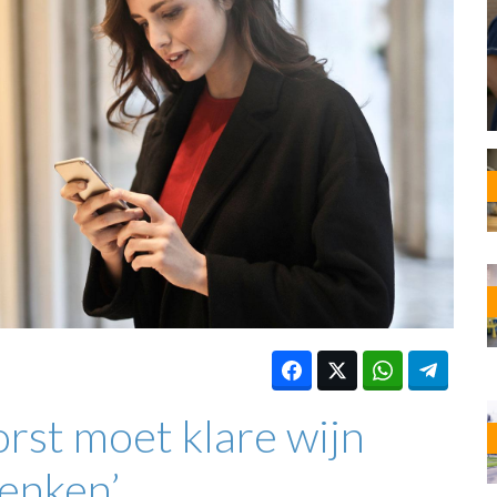
OST
EN
N
ANDEL
rst moet klare wijn
enken’