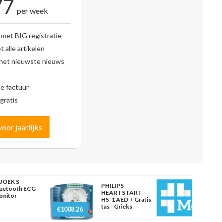
77
per week
 met BIG registratie
 alle artikelen
 het nieuwste nieuws
se factuur
gratis
voor jaarlijks
UOEK S
PHILIPS
uetooth ECG
HEARTSTART
nitor
HS-1 AED + Gratis
tas - Grieks
€1008.26