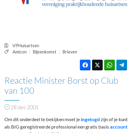
HUISARTSENPOST
PRAKTIJKZAKEN
TARIEVEN
VPHUISARTSEN
MEDISCHE VAKHANDEL
INLOGGEN
VPHuisartsen
REGISTRATIE
Amicon
Bijeenkomst
Brieven
Reactie Minister Borst op Club
van 100
28 dec 2001
Om dit onderdeel te bekijken moet je
ingelogd
zijn of je kunt
als BIG geregistreerde professional een gratis basis
account