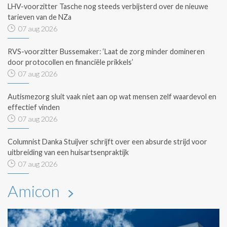
LHV-voorzitter Tasche nog steeds verbijsterd over de nieuwe
tarieven van de NZa
07 aug 2026
RVS-voorzitter Bussemaker: ‘Laat de zorg minder domineren
door protocollen en financiële prikkels’
07 aug 2026
Autismezorg sluit vaak niet aan op wat mensen zelf waardevol en
effectief vinden
07 aug 2026
Columnist Danka Stuijver schrijft over een absurde strijd voor
uitbreiding van een huisartsenpraktijk
07 aug 2026
Amicon