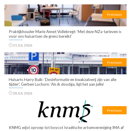
Premium
Praktijkhouder Marie Annet Vollebregt: ‘Met deze NZa-tarieven is
voor ons huisartsen de grens bereikt’
31 JUL 2026
Premium
Huisarts Harry Bulk: ‘Desinformatie en kwakzalverij zijn van alle
tijden”, Gerben Lochorn: ‘Als ik doodga, ligt het aan jullie’
28 JUL 2026
Premium
KNMG wijst oproep tot boycot Israëlische artsenvereniging IMA af