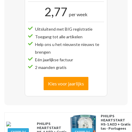
2,77
per week
Uitsluitend met BIG registratie
Toegang tot alle artikelen
Help ons u het nieuwste nieuws te
brengen
Eén jaarlijkse factuur
2 maanden gratis
Kies voor jaarlijks
PHILIPS
HEARTSTART
PHILIPS
HS-1 AED + Gratis
HEARTSTART
tas - Portugees
HS-1 AED + Gratis