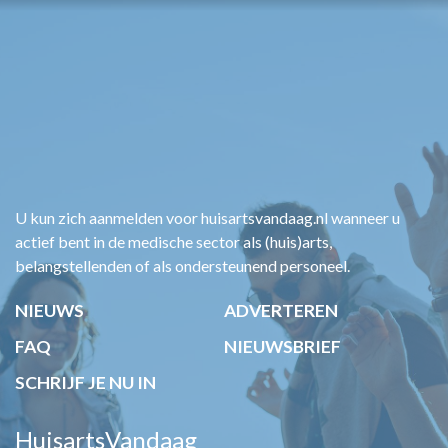
U kun zich aanmelden voor huisartsvandaag.nl wanneer u
actief bent in de medische sector als (huis)arts,
belangstellenden of als ondersteunend personeel.
NIEUWS
ADVERTEREN
FAQ
NIEUWSBRIEF
SCHRIJF JE NU IN
HuisartsVandaag
Phoenixweg 43, 9641KS Veendam
Algemeen
info@huisartsvandaag.nl