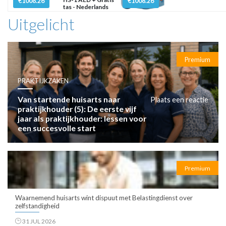
€1008.26
€1008.26
tas - Nederlands
Uitgelicht
Premium
PRAKTIJKZAKEN
Van startende huisarts naar
Plaats een reactie
praktijkhouder (5): De eerste vijf
jaar als praktijkhouder: lessen voor
een succesvolle start
Premium
Waarnemend huisarts wint dispuut met Belastingdienst over
zelfstandigheid
31 JUL 2026