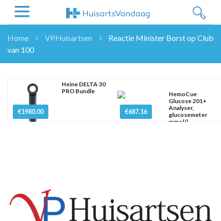
Home
VPHuisartsen
Reactie Minister Borst op Club
van 100
NIEUWS
NIEUWS
OVERHEID
Heine DELTA 30
PRO Bundle
HemoCue
WETENSCHAP
Glucose 201+
Analyser,
ZORGVERZEKERAARS
€1980.00
€687.16
glucosemeter
mmol/l
ICT
NASCHOLINGEN
DOSSIER
ENQUÊTES
NHG
LHV
OPINIE