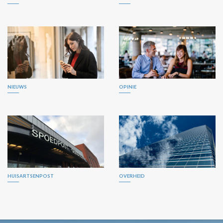
NIEUWS
OPINIE
HUISARTSENPOST
OVERHEID