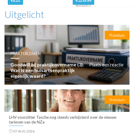
€8.22
€1238.84
Uitgelicht
Premium
PRAKTIJKZAKEN
Goodwill bij praktijkovername (3):
Plaats een reactie
Wat is een huisartsenpraktijk
eigenlijk waard?
Premium
LHV-voorzitter Tasche nog steeds verbijsterd over de nieuwe
tarieven van de NZa
07 AUG 2026