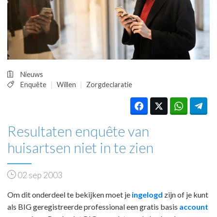
HUISARTSENPOST
PRAKTIJKZAKEN
TARIEVEN
VPHUISARTSEN
MEDISCHE VAKHANDEL
INLOGGEN
Nieuws
REGISTRATIE
Enquête
Willen
Zorgdeclaratie
Resultaten enquête van
huisartsen niet in te zien
02 sep 2003
Om dit onderdeel te bekijken moet je
ingelogd
zijn of je kunt
als BIG geregistreerde professional een gratis basis
account