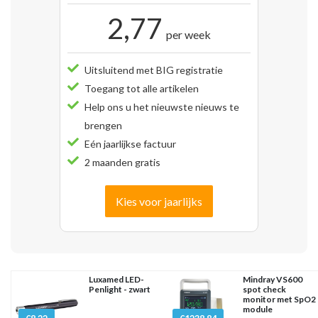
2,77
per week
Uitsluitend met BIG registratie
Toegang tot alle artikelen
Help ons u het nieuwste nieuws te
brengen
Eén jaarlijkse factuur
2 maanden gratis
Kies voor jaarlijks
Luxamed LED-
Mindray VS600
Penlight - zwart
spot check
monitor met SpO2
module