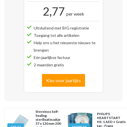
2,77
per week
Uitsluitend met BIG registratie
Toegang tot alle artikelen
Help ons u het nieuwste nieuws te
brengen
Eén jaarlijkse factuur
2 maanden gratis
Kies voor jaarlijks
Stereinox Self-
PHILIPS
Sealing
HEARTSTART
sterilisatiezakje
HS-1 AED + Gratis
57 x 130 mm 200
tas - Frans