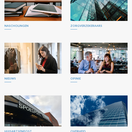
NASCHOLINGEN
ZORGVERZEKERAARS
NIEUWS
OPINIE
HUISARTSENPOST
OVERHEID