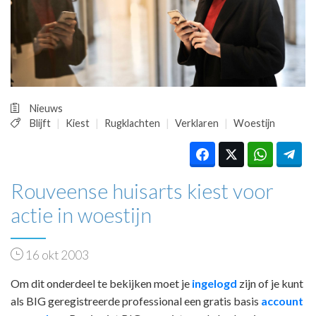
HUISARTSENPOST
PRAKTIJKZAKEN
TARIEVEN
VPHUISARTSEN
MEDISCHE VAKHANDEL
INLOGGEN
Nieuws
REGISTRATIE
Blijft
Kiest
Rugklachten
Verklaren
Woestijn
Rouveense huisarts kiest voor
actie in woestijn
16 okt 2003
Om dit onderdeel te bekijken moet je
ingelogd
zijn of je kunt
als BIG geregistreerde professional een gratis basis
account