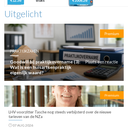
€12.36
€1008.26
stuks
Uitgelicht
Premium
PRAKTIJKZAKEN
Goodwill bij praktijkovername (3):
Plaats een reactie
Wat is een huisartsenpraktijk
eigenlijk waard?
Premium
LHV-voorzitter Tasche nog steeds verbijsterd over de nieuwe
tarieven van de NZa
07 AUG 2026