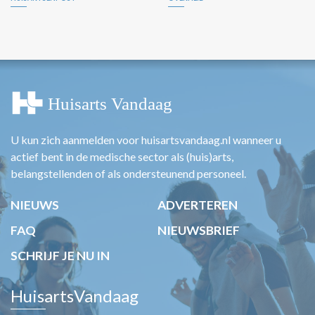
U kun zich aanmelden voor huisartsvandaag.nl wanneer u
actief bent in de medische sector als (huis)arts,
belangstellenden of als ondersteunend personeel.
NIEUWS
ADVERTEREN
FAQ
NIEUWSBRIEF
SCHRIJF JE NU IN
HuisartsVandaag