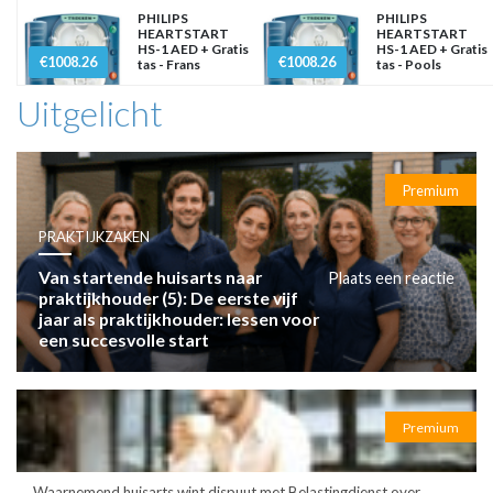
PHILIPS
PHILIPS
HEARTSTART
HEARTSTART
HS-1 AED + Gratis
HS-1 AED + Gratis
€1008.26
€1008.26
tas - Frans
tas - Pools
Uitgelicht
Premium
PRAKTIJKZAKEN
Van startende huisarts naar
Plaats een reactie
praktijkhouder (5): De eerste vijf
jaar als praktijkhouder: lessen voor
een succesvolle start
Premium
Waarnemend huisarts wint dispuut met Belastingdienst over