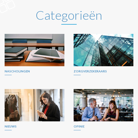
Categorieën
NASCHOLINGEN
ZORGVERZEKERAARS
NIEUWS
OPINIE