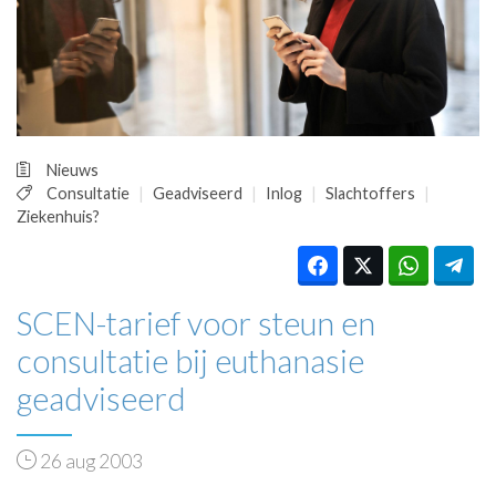
HUISARTSENPOST
PRAKTIJKZAKEN
TARIEVEN
VPHUISARTSEN
MEDISCHE VAKHANDEL
INLOGGEN
Nieuws
REGISTRATIE
Consultatie
Geadviseerd
Inlog
Slachtoffers
Ziekenhuis?
SCEN-tarief voor steun en
consultatie bij euthanasie
geadviseerd
26 aug 2003