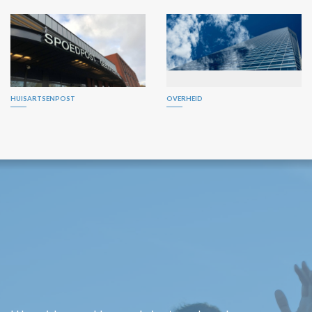
HUISARTSENPOST
OVERHEID