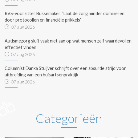
RVS-voorzitter Bussemaker: ‘Laat de zorg minder domineren
door protocollen en financiële prikkels’
07 aug 2026
Autismezorg sluit vaak niet aan op wat mensen zelf waardevol en
effectief vinden
07 aug 2026
Columnist Danka Stuijver schrijft over een absurde strijd voor
uitbreiding van een huisartsenpraktijk
07 aug 2026
Categorieën