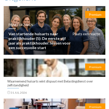
Premium
PRAKTIJKZAKEN
Van startende huisarts naar
Plaats een reactie
praktijkhouder (5): De eerste vijf
jaar als praktijkhouder: lessen voor
een succesvolle start
Premium
Waarnemend huisarts wint dispuut met Belastingdienst over
zelfstandigheid
31 JUL 2026
Premium