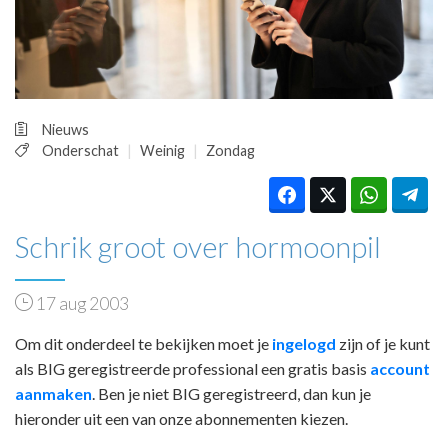
HUISARTSENPOST
PRAKTIJKZAKEN
TARIEVEN
VPHUISARTSEN
MEDISCHE VAKHANDEL
Nieuws
INLOGGEN
Onderschat
Weinig
Zondag
REGISTRATIE
Schrik groot over hormoonpil
17 aug 2003
Om dit onderdeel te bekijken moet je
ingelogd
zijn of je kunt
als BIG geregistreerde professional een gratis basis
account
aanmaken
. Ben je niet BIG geregistreerd, dan kun je
hieronder uit een van onze abonnementen kiezen.