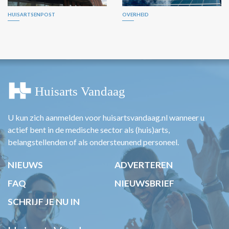
HUISARTSENPOST
OVERHEID
U kun zich aanmelden voor huisartsvandaag.nl wanneer u
actief bent in de medische sector als (huis)arts,
belangstellenden of als ondersteunend personeel.
NIEUWS
ADVERTEREN
FAQ
NIEUWSBRIEF
SCHRIJF JE NU IN