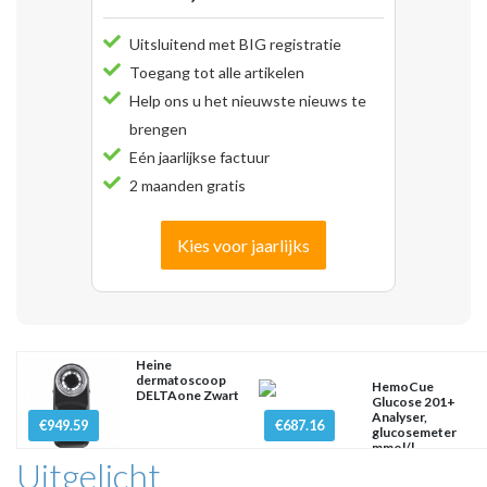
Uitsluitend met BIG registratie
Toegang tot alle artikelen
Help ons u het nieuwste nieuws te
brengen
Eén jaarlijkse factuur
2 maanden gratis
Kies voor jaarlijks
Heine
dermatoscoop
HemoCue
DELTAone Zwart
Glucose 201+
Analyser,
€949.59
€687.16
glucosemeter
mmol/l
Uitgelicht