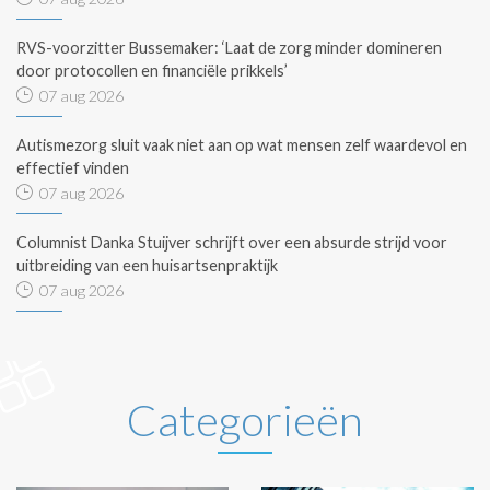
RVS-voorzitter Bussemaker: ‘Laat de zorg minder domineren
door protocollen en financiële prikkels’
07 aug 2026
Autismezorg sluit vaak niet aan op wat mensen zelf waardevol en
effectief vinden
07 aug 2026
Columnist Danka Stuijver schrijft over een absurde strijd voor
uitbreiding van een huisartsenpraktijk
07 aug 2026
Categorieën