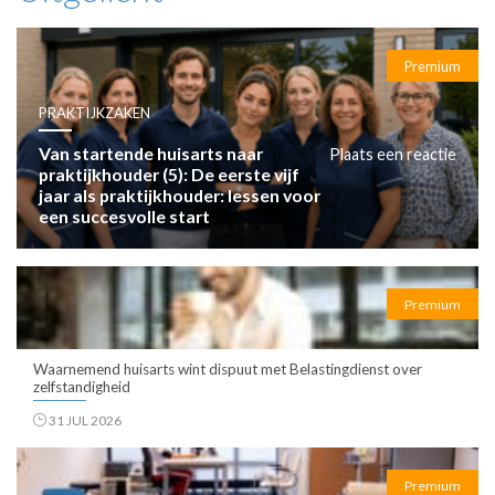
Premium
PRAKTIJKZAKEN
Van startende huisarts naar
Plaats een reactie
praktijkhouder (5): De eerste vijf
jaar als praktijkhouder: lessen voor
een succesvolle start
Premium
Waarnemend huisarts wint dispuut met Belastingdienst over
zelfstandigheid
31 JUL 2026
Premium