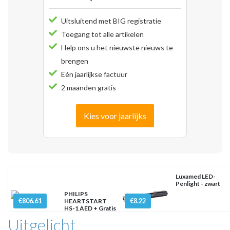
Uitsluitend met BIG registratie
Toegang tot alle artikelen
Help ons u het nieuwste nieuws te
brengen
Eén jaarlijkse factuur
2 maanden gratis
Kies voor jaarlijks
Luxamed LED-
Penlight - zwart
PHILIPS
€806.61
€8.22
HEARTSTART
HS-1 AED + Gratis
tas
Uitgelicht