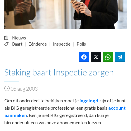
HUISARTSENPOST
PRAKTIJKZAKEN
TARIEVEN
VPHUISARTSEN
MEDISCHE VAKHANDEL
Nieuws
INLOGGEN
Baart
Eénderde
Inspectie
Polls
REGISTRATIE
Staking baart Inspectie zorgen
06 aug 2003
Om dit onderdeel te bekijken moet je
ingelogd
zijn of je kunt
als BIG geregistreerde professional een gratis basis
account
aanmaken
. Ben je niet BIG geregistreerd, dan kun je
hieronder uit een van onze abonnementen kiezen.