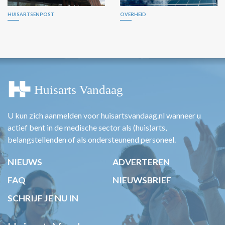
HUISARTSENPOST
OVERHEID
U kun zich aanmelden voor huisartsvandaag.nl wanneer u
actief bent in de medische sector als (huis)arts,
belangstellenden of als ondersteunend personeel.
NIEUWS
ADVERTEREN
FAQ
NIEUWSBRIEF
SCHRIJF JE NU IN