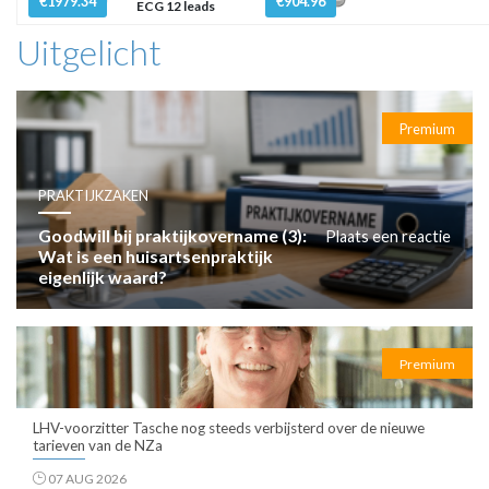
€1979.34
€904.96
ECG 12 leads
Uitgelicht
Premium
PRAKTIJKZAKEN
Goodwill bij praktijkovername (3):
Plaats een reactie
Wat is een huisartsenpraktijk
eigenlijk waard?
Premium
LHV-voorzitter Tasche nog steeds verbijsterd over de nieuwe
tarieven van de NZa
07 AUG 2026