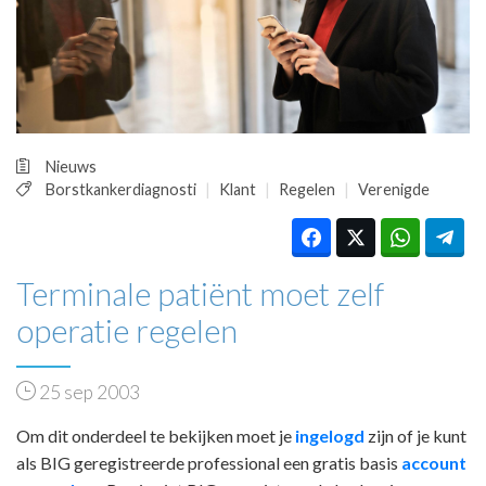
HUISARTSENPOST
PRAKTIJKZAKEN
TARIEVEN
VPHUISARTSEN
MEDISCHE VAKHANDEL
INLOGGEN
Nieuws
REGISTRATIE
Borstkankerdiagnosti
Klant
Regelen
Verenigde
Terminale patiënt moet zelf
operatie regelen
25 sep 2003
Om dit onderdeel te bekijken moet je
ingelogd
zijn of je kunt
als BIG geregistreerde professional een gratis basis
account