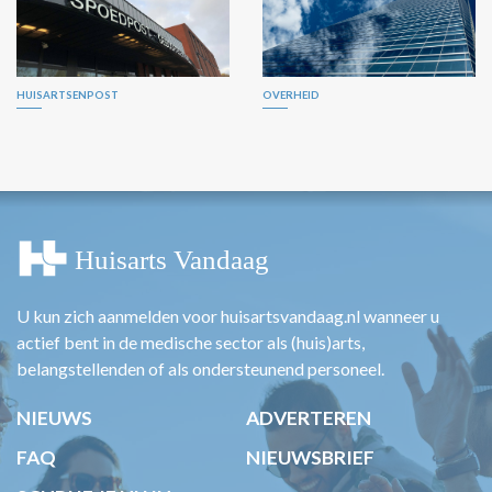
HUISARTSENPOST
OVERHEID
U kun zich aanmelden voor huisartsvandaag.nl wanneer u
actief bent in de medische sector als (huis)arts,
belangstellenden of als ondersteunend personeel.
NIEUWS
ADVERTEREN
FAQ
NIEUWSBRIEF