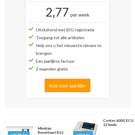
2,77
per week
Uitsluitend met BIG registratie
Toegang tot alle artikelen
Help ons u het nieuwste nieuws te
brengen
Eén jaarlijkse factuur
2 maanden gratis
Kies voor jaarlijks
Contec 600G ECG
12 leads
Mindray
BeneHeart R12