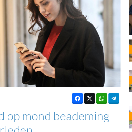
OST
EN
N
ANDEL
nd op mond beademing
rleden