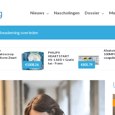
Nieuws
Nascholingen
Dossier
Me
 beademing overleden
e
Alsato
PHILIPS
atoscoop
100MP
HEARTSTART
Aone Zwart
coagula
HS-1 AED + Gratis
tas - Frans
€1008.26
€805.79
ERAARS