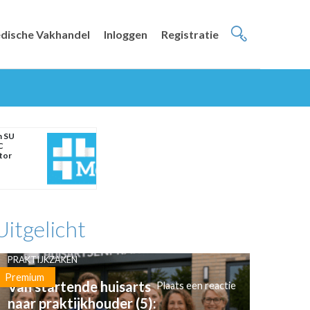
dische Vakhandel
Inloggen
Registratie
m SU
C
tor
Uitgelicht
PRAKTIJKZAKEN
Premium
Van startende huisarts
Plaats een reactie
naar praktijkhouder (5):