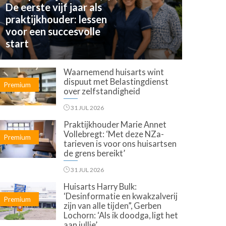
De eerste vijf jaar als
praktijkhouder: lessen
voor een succesvolle
start
Waarnemend huisarts wint
dispuut met Belastingdienst
Premium
over zelfstandigheid
31 JUL 2026
Praktijkhouder Marie Annet
Vollebregt: ‘Met deze NZa-
Premium
tarieven is voor ons huisartsen
de grens bereikt’
31 JUL 2026
Huisarts Harry Bulk:
‘Desinformatie en kwakzalverij
Premium
zijn van alle tijden”, Gerben
Lochorn: ‘Als ik doodga, ligt het
aan jullie’