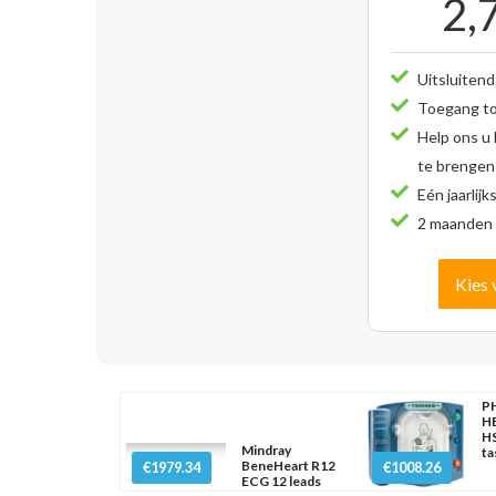
2,
Uitsluitend
Toegang tot
Help ons u
te brengen
Eén jaarlijk
2 maanden 
Kies 
PH
H
HS
Mindray
ta
BeneHeart R12
€1979.34
€1008.26
ECG 12 leads