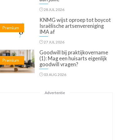
28 JUL 2026
KNMG wijst oproep tot boycot
Israëlische artsenvereniging
Premium
IMA af
27 JUL 2026
Goodwill bij praktijkovername
(1): Mag een huisarts eigenlijk
Premium
goodwill vragen?
03 AUG 2026
Advertentie