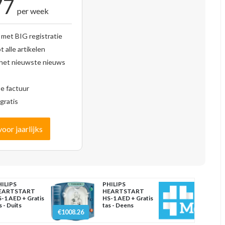
77
per week
 met BIG registratie
 alle artikelen
 het nieuwste nieuws
se factuur
gratis
voor jaarlijks
ILIPS
PHILIPS
EARTSTART
HEARTSTART
-1 AED + Gratis
HS-1 AED + Gratis
s - Duits
tas - Deens
€1008.26