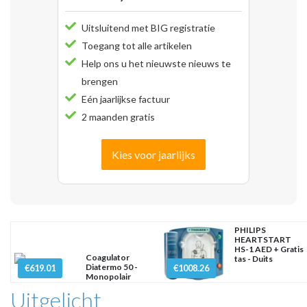
Uitsluitend met BIG registratie
Toegang tot alle artikelen
Help ons u het nieuwste nieuws te
brengen
Eén jaarlijkse factuur
2 maanden gratis
Kies voor jaarlijks
PHILIPS
HEARTSTART
HS-1 AED + Gratis
Coagulator
tas - Duits
Diatermo 50 -
€619.01
€1008.26
Monopolair
Uitgelicht