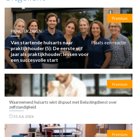
Premium
PRAKTIJKZAKEN
Van startende huisarts naar
Plaats een reactie
praktijkhouder (5): De eerste vijf
jaar als praktijkhouder: lessen voor
een succesvolle start
Premium
Waarnemend huisarts wint dispuut met Belastingdienst over
zelfstandigheid
31 JUL 2026
Premium