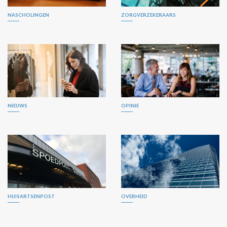
NASCHOLINGEN
ZORGVERZEKERAARS
NIEUWS
OPINIE
HUISARTSENPOST
OVERHEID