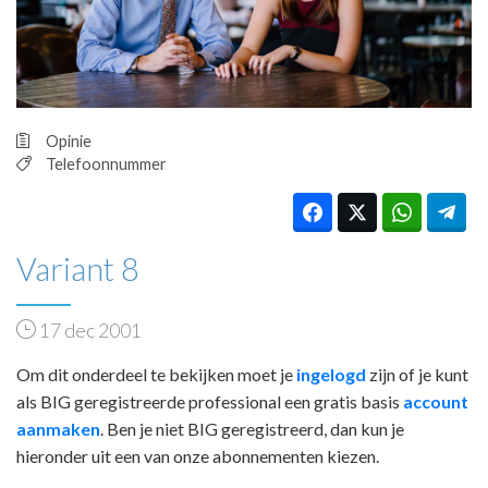
HUISARTSENPOST
PRAKTIJKZAKEN
TARIEVEN
VPHUISARTSEN
MEDISCHE VAKHANDEL
Opinie
INLOGGEN
Telefoonnummer
REGISTRATIE
Variant 8
17 dec 2001
Om dit onderdeel te bekijken moet je
ingelogd
zijn of je kunt
als BIG geregistreerde professional een gratis basis
account
aanmaken
. Ben je niet BIG geregistreerd, dan kun je
hieronder uit een van onze abonnementen kiezen.