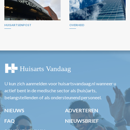
HUISARTSENPOST
OVERHEID
U kun zich aanmelden voor huisartsvandaag.nl wanneer u
actief bent in de medische sector als (huis)arts,
belangstellenden of als ondersteunend personeel.
NIEUWS
ADVERTEREN
FAQ
NIEUWSBRIEF