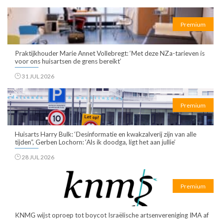
Premium
Praktijkhouder Marie Annet Vollebregt: ‘Met deze NZa-tarieven is
voor ons huisartsen de grens bereikt’
31 JUL 2026
Premium
Huisarts Harry Bulk: ‘Desinformatie en kwakzalverij zijn van alle
tijden”, Gerben Lochorn: ‘Als ik doodga, ligt het aan jullie’
28 JUL 2026
Premium
KNMG wijst oproep tot boycot Israëlische artsenvereniging IMA af