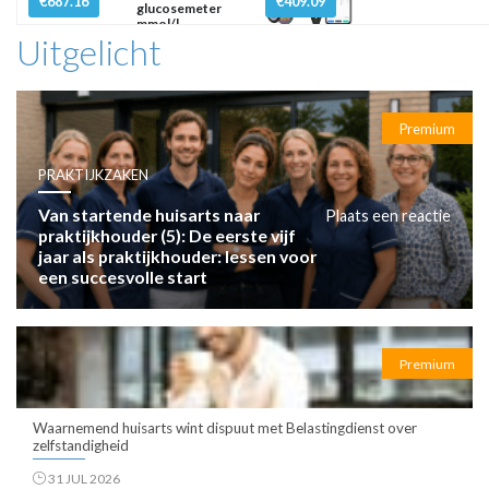
€687.16
€409.09
glucosemeter
mmol/l
Uitgelicht
Premium
PRAKTIJKZAKEN
Van startende huisarts naar
Plaats een reactie
praktijkhouder (5): De eerste vijf
jaar als praktijkhouder: lessen voor
een succesvolle start
Premium
Waarnemend huisarts wint dispuut met Belastingdienst over
zelfstandigheid
31 JUL 2026