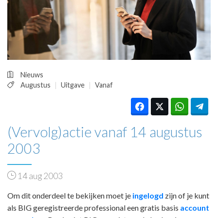
HUISARTSENPOST
PRAKTIJKZAKEN
TARIEVEN
VPHUISARTSEN
MEDISCHE VAKHANDEL
INLOGGEN
Nieuws
REGISTRATIE
Augustus
Uitgave
Vanaf
(Vervolg)actie vanaf 14 augustus
2003
14 aug 2003
Om dit onderdeel te bekijken moet je
ingelogd
zijn of je kunt
als BIG geregistreerde professional een gratis basis
account