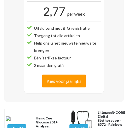
2,77
per week
Uitsluitend met BIG registratie
Toegang tot alle artikelen
Help ons u het nieuwste nieuws te
brengen
Eén jaarlijkse factuur
2 maanden gratis
Kies voor jaarlijks
Littmann® CORE
Digital
HemoCue
Stethoscoop -
Glucose 201+
8572 - Rainbow
Analyser,