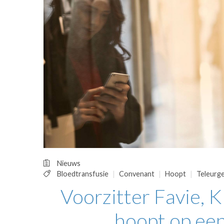
OPINIE
HUISARTSENP
PRAKTIJKZAK
TARIEVEN
VPHUISARTSE
MEDISCHE VAKH
INLOGGEN
REGISTRATIE
Nieuws
Bloedtransfusie
Convenant
Hoopt
Teleurge
Voorzitter Favie, 
hoopt op ee