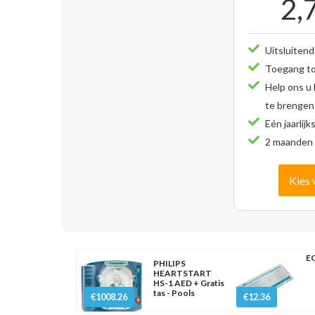
2,
Uitsluitend
Toegang tot
Help ons u
te brengen
Eén jaarlijk
2 maanden 
Kies 
EC
PHILIPS
HEARTSTART
HS-1 AED + Gratis
tas - Pools
€1008.26
€12.36