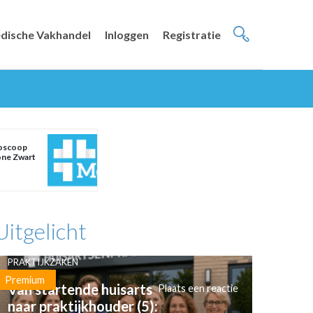
dische Vakhandel
Inloggen
Registratie
oscoop
ne Zwart
Uitgelicht
PRAKTIJKZAKEN
Premium
Van startende huisarts
Plaats een reactie
naar praktijkhouder (5):