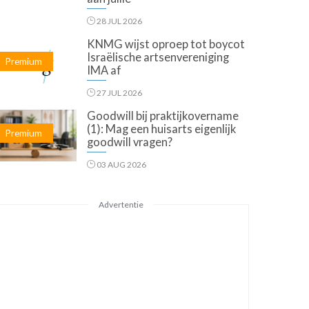
28 JUL 2026
KNMG wijst oproep tot boycot
Israëlische artsenvereniging
Premium
IMA af
27 JUL 2026
Goodwill bij praktijkovername
(1): Mag een huisarts eigenlijk
Premium
goodwill vragen?
03 AUG 2026
Advertentie