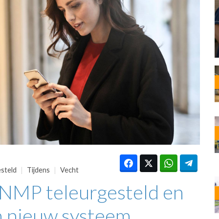
OST
EN
N
ANDEL
steld
Tijdens
Vecht
KNMP teleurgesteld en
n nieuw systeem