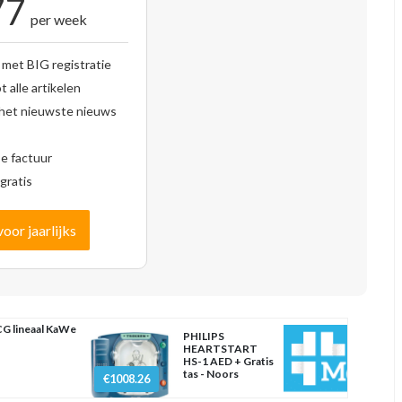
77
per week
 met BIG registratie
 alle artikelen
 het nieuwste nieuws
se factuur
gratis
voor jaarlijks
G lineaal KaWe
PHILIPS
HEARTSTART
HS-1 AED + Gratis
tas - Noors
€1008.26