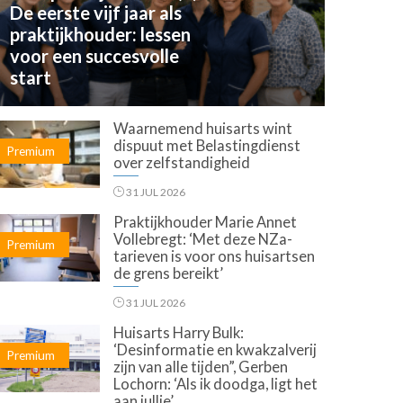
De eerste vijf jaar als
praktijkhouder: lessen
voor een succesvolle
start
Waarnemend huisarts wint
dispuut met Belastingdienst
Premium
over zelfstandigheid
31 JUL 2026
Praktijkhouder Marie Annet
Vollebregt: ‘Met deze NZa-
Premium
tarieven is voor ons huisartsen
de grens bereikt’
31 JUL 2026
Huisarts Harry Bulk:
‘Desinformatie en kwakzalverij
Premium
zijn van alle tijden”, Gerben
Lochorn: ‘Als ik doodga, ligt het
aan jullie’