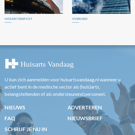
HUISARTSENPOST
OVERHEID
U kun zich aanmelden voor huisartsvandaag.nl wanneer u
actief bent in de medische sector als (huis)arts,
belangstellenden of als ondersteunend personeel.
NIEUWS
ADVERTEREN
FAQ
NIEUWSBRIEF
SCHRIJF JE NU IN