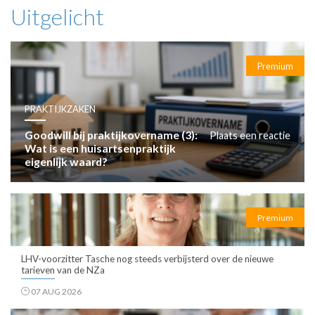
Uitgelicht
Premium
PRAKTIJKZAKEN
Goodwill bij praktijkovername (3):
Plaats een reactie
Wat is een huisartsenpraktijk
eigenlijk waard?
Premium
LHV-voorzitter Tasche nog steeds verbijsterd over de nieuwe
tarieven van de NZa
07 AUG 2026