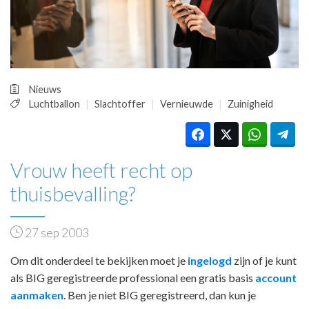
HUISARTSENPOST
PRAKTIJKZAKEN
TARIEVEN
VPHUISARTSEN
MEDISCHE VAKHANDEL
Nieuws
INLOGGEN
Luchtballon
Slachtoffer
Vernieuwde
Zuinigheid
REGISTRATIE
Vrouw heeft recht op
thuisbevalling?
27 sep 2003
Om dit onderdeel te bekijken moet je
ingelogd
zijn of je kunt
als BIG geregistreerde professional een gratis basis
account
aanmaken
. Ben je niet BIG geregistreerd, dan kun je