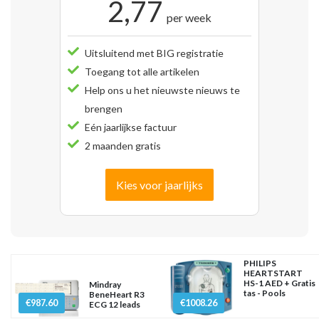
2,77
per week
Uitsluitend met BIG registratie
Toegang tot alle artikelen
Help ons u het nieuwste nieuws te
brengen
Eén jaarlijkse factuur
2 maanden gratis
Kies voor jaarlijks
PHILIPS
HEARTSTART
HS-1 AED + Gratis
Mindray
tas - Pools
BeneHeart R3
€987.60
€1008.26
ECG 12 leads