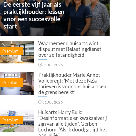
De eerste vijf jaar als
praktijkhouder: lessen
voor een succesvolle
start
Waarnemend huisarts wint
dispuut met Belastingdienst
Premium
over zelfstandigheid
31 JUL 2026
Praktijkhouder Marie Annet
Vollebregt: ‘Met deze NZa-
Premium
tarieven is voor ons huisartsen
de grens bereikt’
31 JUL 2026
Huisarts Harry Bulk:
‘Desinformatie en kwakzalverij
Premium
zijn van alle tijden”, Gerben
Lochorn: ‘Als ik doodga, ligt het
aan jullie’