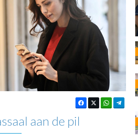
OST
EN
N
ANDEL
saal aan de pil