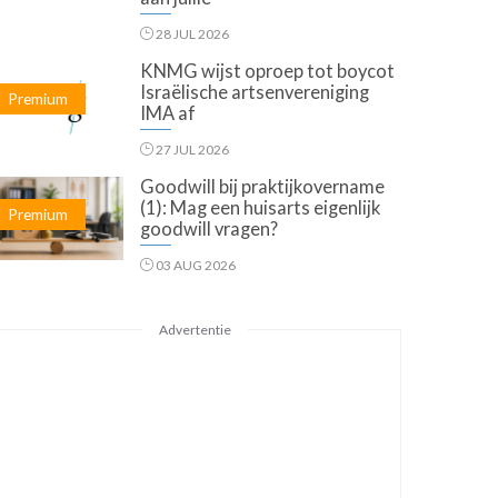
28 JUL 2026
KNMG wijst oproep tot boycot
Israëlische artsenvereniging
Premium
IMA af
27 JUL 2026
Goodwill bij praktijkovername
(1): Mag een huisarts eigenlijk
Premium
goodwill vragen?
03 AUG 2026
Advertentie