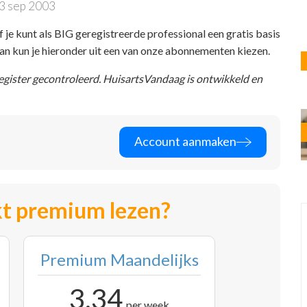
3 sep 2003
f je kunt als BIG geregistreerde professional een gratis basis
 dan kun je hieronder uit een van onze abonnementen kiezen.
register gecontroleerd. HuisartsVandaag is ontwikkeld en
Account aanmaken
t premium lezen?
Premium Maandelijks
3,34
per week