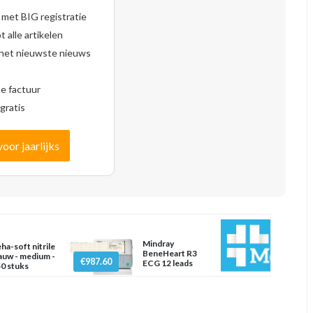
 met BIG registratie
 alle artikelen
 het nieuwste nieuws
se factuur
gratis
voor jaarlijks
Mindray
ha-soft nitrile
BeneHeart R3
auw - medium -
€987.60
ECG 12 leads
0 stuks