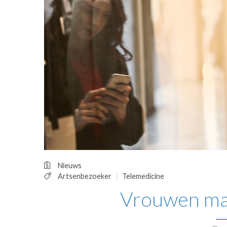
OPINIE
HUISARTSENP
PRAKTIJKZAK
TARIEVEN
VPHUISARTSE
MEDISCHE VAKH
INLOGGEN
REGISTRATIE
Nieuws
Artsenbezoeker
Telemedicine
Vrouwen mas