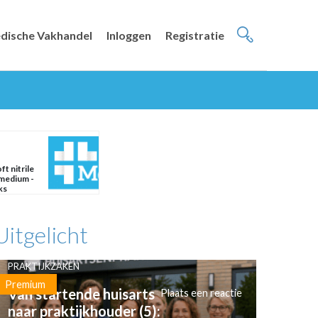
dische Vakhandel
Inloggen
Registratie
t nitrile
 medium -
ks
Uitgelicht
PRAKTIJKZAKEN
Premium
Van startende huisarts
Plaats een reactie
naar praktijkhouder (5):