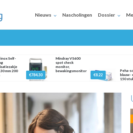
Nieuws
Nascholingen
Dossier
Me
inox Self-
Mindray VS600
ng
spot check
lisatiezakje
monitor,
Peha-sof
130 mm 200
bewakingsmonitor
€784.30
€8.22
blauw -
s
150 stu
ERAARS