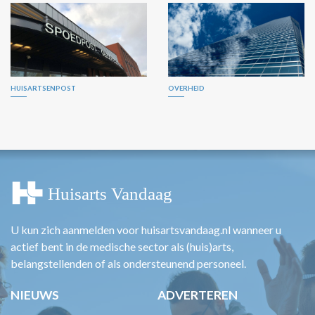
HUISARTSENPOST
OVERHEID
U kun zich aanmelden voor huisartsvandaag.nl wanneer u
actief bent in de medische sector als (huis)arts,
belangstellenden of als ondersteunend personeel.
NIEUWS
ADVERTEREN