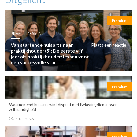
Premium
PRAKTIJKZAKEN
Van startende huisarts naar
Plaats een reactie
praktijkhouder (5): De eerste vijf
jaar als praktijkhouder: lessen voor
een succesvolle start
Premium
Waarnemend huisarts wint dispuut met Belastingdienst over
zelfstandigheid
31 JUL 2026
Premium