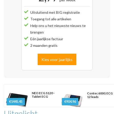
Uitsluitend met BIG registratie
Toegang tot alle artikelen
Help ons u het nieuwste nieuws te
brengen
Eén jaarlijkse factuur
2 maanden gratis
Kies voor jaarlijks
NEO ECG S120 -
Contec 600G ECG
Tablet ECG
12 leads
€1445.45
€904.96
Uitgelicht