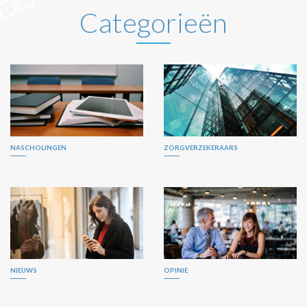
Categorieën
NASCHOLINGEN
ZORGVERZEKERAARS
NIEUWS
OPINIE