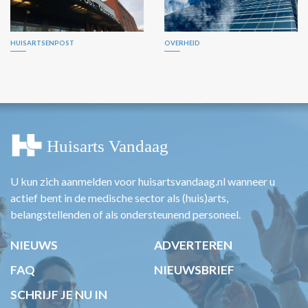
HUISARTSENPOST
OVERHEID
U kun zich aanmelden voor huisartsvandaag.nl wanneer u
actief bent in de medische sector als (huis)arts,
belangstellenden of als ondersteunend personeel.
NIEUWS
ADVERTEREN
FAQ
NIEUWSBRIEF
SCHRIJF JE NU IN