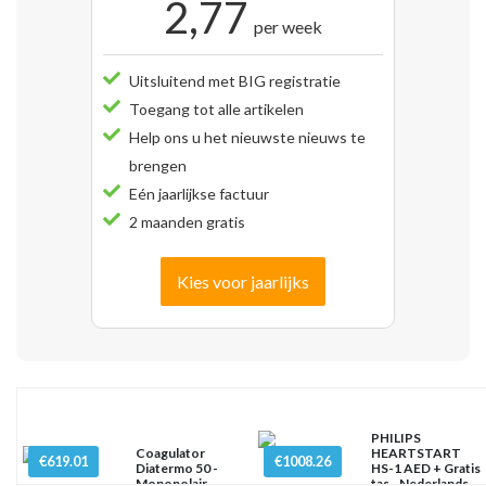
2,77
per week
Uitsluitend met BIG registratie
Toegang tot alle artikelen
Help ons u het nieuwste nieuws te
brengen
Eén jaarlijkse factuur
2 maanden gratis
Kies voor jaarlijks
PHILIPS
Coagulator
HEARTSTART
€619.01
€1008.26
Diatermo 50 -
HS-1 AED + Gratis
Monopolair
tas - Nederlands