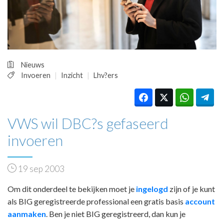
HUISARTSENPOST
PRAKTIJKZAKEN
TARIEVEN
VPHUISARTSEN
MEDISCHE VAKHANDEL
Nieuws
INLOGGEN
Invoeren
Inzicht
Lhv?ers
REGISTRATIE
VWS wil DBC?s gefaseerd
invoeren
19 sep 2003
Om dit onderdeel te bekijken moet je
ingelogd
zijn of je kunt
als BIG geregistreerde professional een gratis basis
account
aanmaken
. Ben je niet BIG geregistreerd, dan kun je