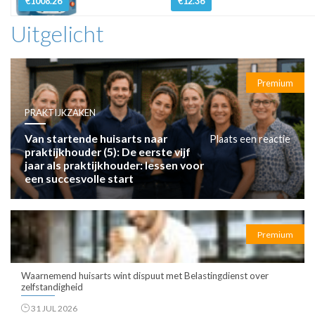
€1008.26
€12.36
Uitgelicht
Premium
PRAKTIJKZAKEN
Van startende huisarts naar
Plaats een reactie
praktijkhouder (5): De eerste vijf
jaar als praktijkhouder: lessen voor
een succesvolle start
Premium
Waarnemend huisarts wint dispuut met Belastingdienst over
zelfstandigheid
31 JUL 2026