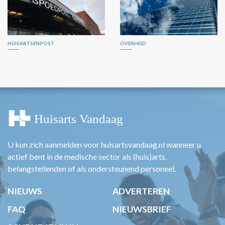
HUISARTSENPOST
OVERHEID
U kun zich aanmelden voor huisartsvandaag.nl wanneer u
actief bent in de medische sector als (huis)arts,
belangstellenden of als ondersteunend personeel.
NIEUWS
ADVERTEREN
FAQ
NIEUWSBRIEF