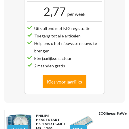
2,77
per week
Uitsluitend met BIG registratie
Toegang tot alle artikelen
Help ons u het nieuwste nieuws te
brengen
Eén jaarlijkse factuur
2 maanden gratis
Kies voor jaarlijks
ECG lineaal KaWe
PHILIPS
HEARTSTART
HS-1 AED + Gratis
tas - Frans