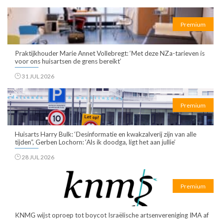
Premium
Praktijkhouder Marie Annet Vollebregt: ‘Met deze NZa-tarieven is
voor ons huisartsen de grens bereikt’
31 JUL 2026
Premium
Huisarts Harry Bulk: ‘Desinformatie en kwakzalverij zijn van alle
tijden”, Gerben Lochorn: ‘Als ik doodga, ligt het aan jullie’
28 JUL 2026
Premium
KNMG wijst oproep tot boycot Israëlische artsenvereniging IMA af