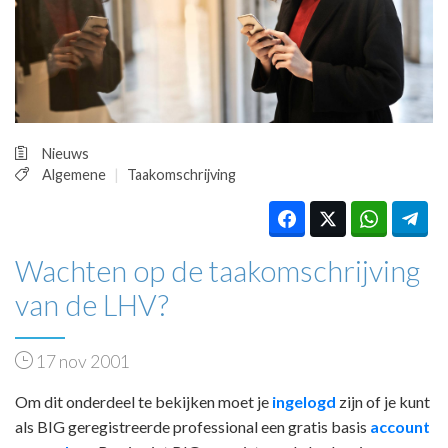
HUISARTSENPOST
PRAKTIJKZAKEN
TARIEVEN
VPHUISARTSEN
MEDISCHE VAKHANDEL
INLOGGEN
Nieuws
REGISTRATIE
Algemene
Taakomschrijving
Wachten op de taakomschrijving
van de LHV?
17 nov 2001
Om dit onderdeel te bekijken moet je
ingelogd
zijn of je kunt
als BIG geregistreerde professional een gratis basis
account