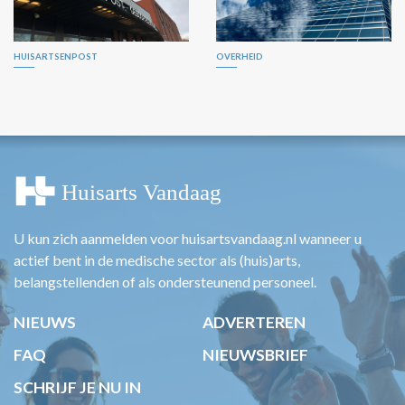
HUISARTSENPOST
OVERHEID
U kun zich aanmelden voor huisartsvandaag.nl wanneer u
actief bent in de medische sector als (huis)arts,
belangstellenden of als ondersteunend personeel.
NIEUWS
ADVERTEREN
FAQ
NIEUWSBRIEF
SCHRIJF JE NU IN