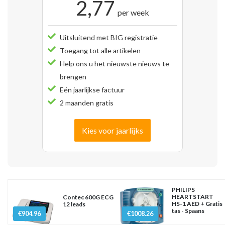
2,77
per week
Uitsluitend met BIG registratie
Toegang tot alle artikelen
Help ons u het nieuwste nieuws te
brengen
Eén jaarlijkse factuur
2 maanden gratis
Kies voor jaarlijks
PHILIPS
HEARTSTART
Contec 600G ECG
HS-1 AED + Gratis
12 leads
tas - Spaans
€904.96
€1008.26