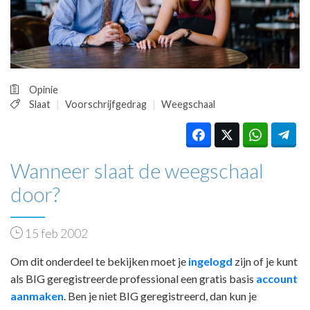
HUISARTSENPOST
PRAKTIJKZAKEN
TARIEVEN
VPHUISARTSEN
MEDISCHE VAKHANDEL
Opinie
INLOGGEN
Slaat
Voorschrijfgedrag
Weegschaal
REGISTRATIE
Wanneer slaat de weegschaal
door?
15 feb 2002
Om dit onderdeel te bekijken moet je
ingelogd
zijn of je kunt
als BIG geregistreerde professional een gratis basis
account
aanmaken
. Ben je niet BIG geregistreerd, dan kun je