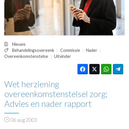
HUISARTSENPOST
PRAKTIJKZAKEN
TARIEVEN
VPHUISARTSEN
MEDISCHE VAKHANDEL
INLOGGEN
Nieuws
REGISTRATIE
Behandelingsovereenk
Commissie
Nader
Overeenkomstenstelse
Uitvinder
Wet herziening
overeenkomstenstelsel zorg;
Advies en nader rapport
06 aug 2003