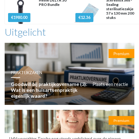
Heine DELTA 30
Stereinox Self-
PRO Bundle
Sealing
sterilisatiezakje
57 x 130 mm 200
€1980.00
€12.36
stuks
Uitgelicht
Premium
PRAKTIJKZAKEN
Goodwill bij praktijkovername (3):
Plaats een reactie
Wat is een huisartsenpraktijk
eigenlijk waard?
Premium
LHV-voorzitter Tasche nog steeds verbijsterd over de nieuwe