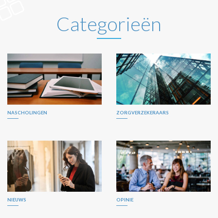
Categorieën
NASCHOLINGEN
ZORGVERZEKERAARS
NIEUWS
OPINIE