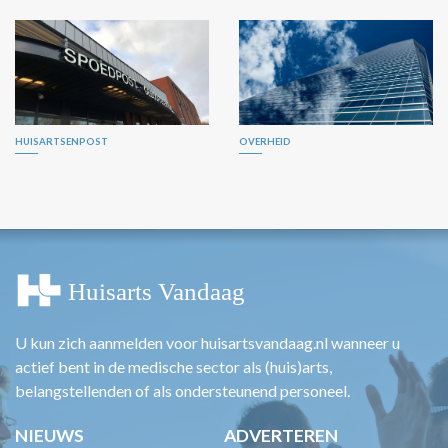
HUISARTSENPOST
OVERHEID
U kun zich aanmelden voor huisartsvandaag.nl wanneer u
actief bent in de medische sector als (huis)arts,
belangstellenden of als ondersteunend personeel.
NIEUWS
ADVERTEREN