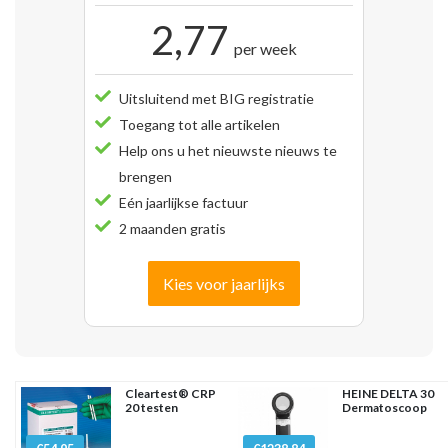
2,77
per week
Uitsluitend met BIG registratie
Toegang tot alle artikelen
Help ons u het nieuwste nieuws te
brengen
Eén jaarlijkse factuur
2 maanden gratis
Kies voor jaarlijks
Cleartest® CRP
HEINE DELTA 30
20 testen
Dermatoscoop