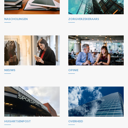
NASCHOLINGEN
ZORGVERZEKERAARS
NIEUWS
OPINIE
HUISARTSENPOST
OVERHEID