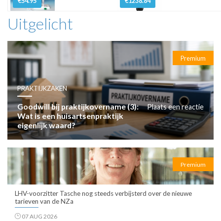
€54.95
€1238.84
Uitgelicht
Premium
PRAKTIJKZAKEN
Goodwill bij praktijkovername (3):
Plaats een reactie
Wat is een huisartsenpraktijk
eigenlijk waard?
Premium
LHV-voorzitter Tasche nog steeds verbijsterd over de nieuwe
tarieven van de NZa
07 AUG 2026