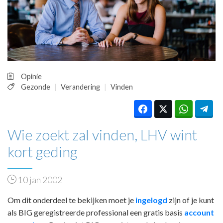
HUISARTSENPOST
PRAKTIJKZAKEN
TARIEVEN
VPHUISARTSEN
MEDISCHE VAKHANDEL
INLOGGEN
Opinie
REGISTRATIE
Gezonde
Verandering
Vinden
Wie zoekt zal vinden, LHV wint
kort geding
10 jan 2002
Om dit onderdeel te bekijken moet je
ingelogd
zijn of je kunt
als BIG geregistreerde professional een gratis basis
account