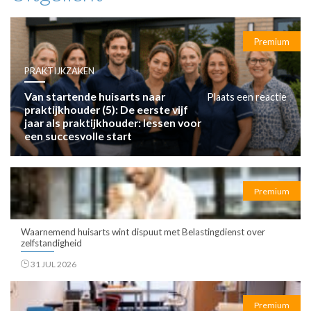
Premium
PRAKTIJKZAKEN
Van startende huisarts naar
Plaats een reactie
praktijkhouder (5): De eerste vijf
jaar als praktijkhouder: lessen voor
een succesvolle start
Premium
Waarnemend huisarts wint dispuut met Belastingdienst over
zelfstandigheid
31 JUL 2026
Premium