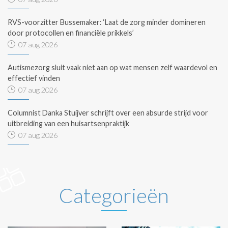
RVS-voorzitter Bussemaker: ‘Laat de zorg minder domineren
door protocollen en financiële prikkels’
07 aug 2026
Autismezorg sluit vaak niet aan op wat mensen zelf waardevol en
effectief vinden
07 aug 2026
Columnist Danka Stuijver schrijft over een absurde strijd voor
uitbreiding van een huisartsenpraktijk
07 aug 2026
Categorieën