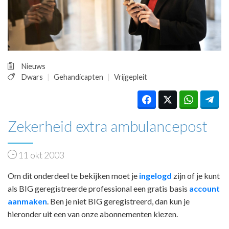
HUISARTSENPOST
PRAKTIJKZAKEN
TARIEVEN
VPHUISARTSEN
MEDISCHE VAKHANDEL
Nieuws
INLOGGEN
Dwars
Gehandicapten
Vrijgepleit
REGISTRATIE
Zekerheid extra ambulancepost
11 okt 2003
Om dit onderdeel te bekijken moet je
ingelogd
zijn of je kunt
als BIG geregistreerde professional een gratis basis
account
aanmaken
. Ben je niet BIG geregistreerd, dan kun je
hieronder uit een van onze abonnementen kiezen.