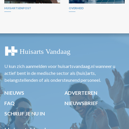
HUISARTSENPOST
OVERHEID
U kun zich aanmelden voor huisartsvandaag.nl wanneer u
actief bent in de medische sector als (huis)arts,
belangstellenden of als ondersteunend personeel.
NIEUWS
ADVERTEREN
FAQ
NIEUWSBRIEF
SCHRIJF JE NU IN