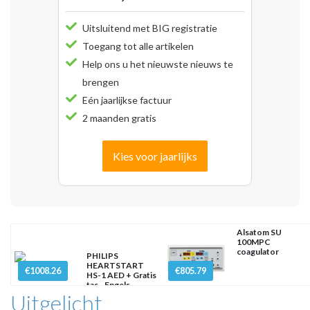
Uitsluitend met BIG registratie
Toegang tot alle artikelen
Help ons u het nieuwste nieuws te
brengen
Eén jaarlijkse factuur
2 maanden gratis
Kies voor jaarlijks
Alsatom SU
100MPC
coagulator
PHILIPS
HEARTSTART
€1008.26
€805.79
HS-1 AED + Gratis
tas - Engels
Uitgelicht