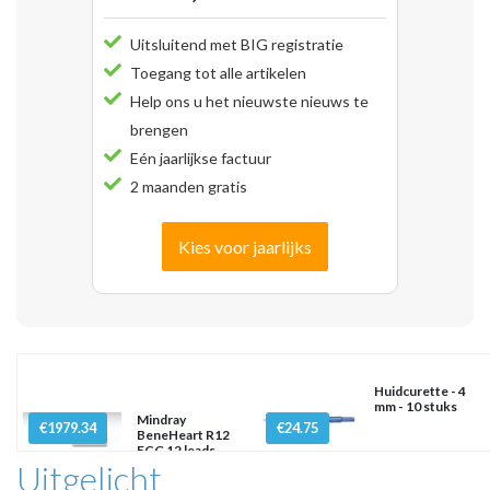
Uitsluitend met BIG registratie
Toegang tot alle artikelen
Help ons u het nieuwste nieuws te
brengen
Eén jaarlijkse factuur
2 maanden gratis
Kies voor jaarlijks
Huidcurette - 4
mm - 10 stuks
Mindray
€1979.34
€24.75
BeneHeart R12
ECG 12 leads
Uitgelicht