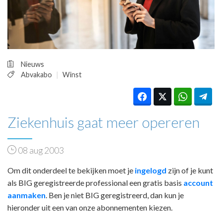
HUISARTSENPOST
PRAKTIJKZAKEN
TARIEVEN
VPHUISARTSEN
MEDISCHE VAKHANDEL
Nieuws
INLOGGEN
Abvakabo
Winst
REGISTRATIE
Ziekenhuis gaat meer opereren
08 aug 2003
Om dit onderdeel te bekijken moet je
ingelogd
zijn of je kunt
als BIG geregistreerde professional een gratis basis
account
aanmaken
. Ben je niet BIG geregistreerd, dan kun je
hieronder uit een van onze abonnementen kiezen.