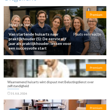
Premium
PRAKTIJKZAKEN
Van startende huisarts naar
Plaats een reactie
praktijkhouder (5): De eerste vijf
jaar als praktijkhouder: lessen voor
een succesvolle start
Premium
Waarnemend huisarts wint dispuut met Belastingdienst over
zelfstandigheid
31 JUL 2026
Premium