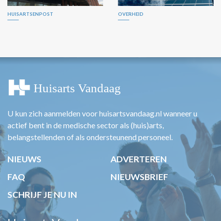
HUISARTSENPOST
OVERHEID
U kun zich aanmelden voor huisartsvandaag.nl wanneer u
actief bent in de medische sector als (huis)arts,
belangstellenden of als ondersteunend personeel.
NIEUWS
ADVERTEREN
FAQ
NIEUWSBRIEF
SCHRIJF JE NU IN