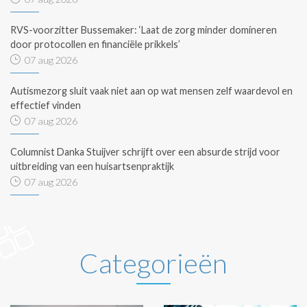
RVS-voorzitter Bussemaker: ‘Laat de zorg minder domineren
door protocollen en financiële prikkels’
07 aug 2026
Autismezorg sluit vaak niet aan op wat mensen zelf waardevol en
effectief vinden
07 aug 2026
Columnist Danka Stuijver schrijft over een absurde strijd voor
uitbreiding van een huisartsenpraktijk
07 aug 2026
Categorieën