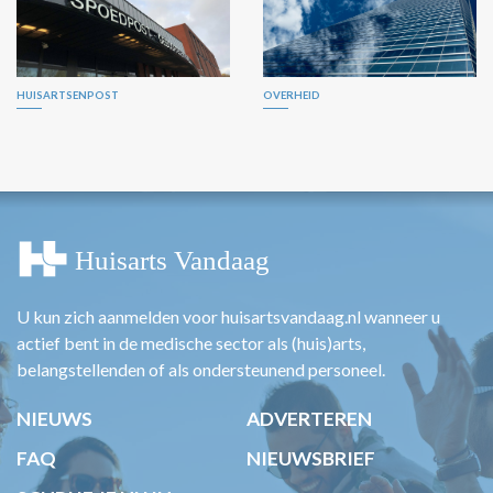
HUISARTSENPOST
OVERHEID
U kun zich aanmelden voor huisartsvandaag.nl wanneer u
actief bent in de medische sector als (huis)arts,
belangstellenden of als ondersteunend personeel.
NIEUWS
ADVERTEREN
FAQ
NIEUWSBRIEF