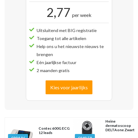
2,77
per week
Uitsluitend met BIG registratie
Toegang tot alle artikelen
Help ons u het nieuwste nieuws te
brengen
Eén jaarlijkse factuur
2 maanden gratis
Kies voor jaarlijks
Heine
dermatoscoop
Contec 600G ECG
DELTAone Zwart
12 leads