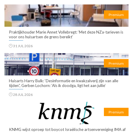
Premium
Praktijkhouder Marie Annet Vollebregt: ‘Met deze NZa-tarieven is
voor ons huisartsen de grens bereikt’
31 JUL 2026
Premium
Huisarts Harry Bulk: ‘Desinformatie en kwakzalverij zijn van alle
tijden”, Gerben Lochorn: ‘Als ik doodga, ligt het aan jullie’
28 JUL 2026
Premium
KNMG wijst oproep tot boycot Israëlische artsenvereniging IMA af