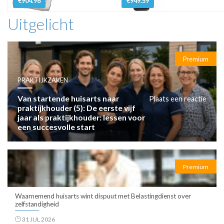
€904.96
€949.59
Uitgelicht
Premium
PRAKTIJKZAKEN
Van startende huisarts naar
Plaats een reactie
praktijkhouder (5): De eerste vijf
jaar als praktijkhouder: lessen voor
een succesvolle start
Premium
Waarnemend huisarts wint dispuut met Belastingdienst over
zelfstandigheid
31 JUL 2026