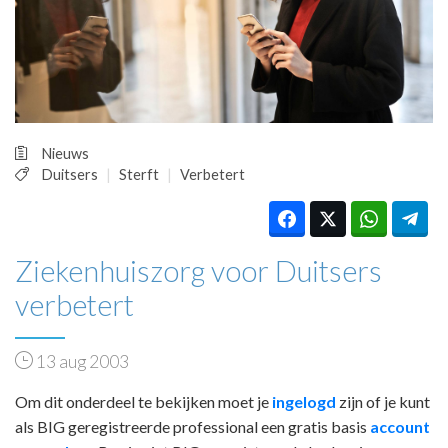
HUISARTSENPOST
PRAKTIJKZAKEN
TARIEVEN
VPHUISARTSEN
MEDISCHE VAKHANDEL
INLOGGEN
Nieuws
REGISTRATIE
Duitsers
Sterft
Verbetert
Ziekenhuiszorg voor Duitsers
verbetert
13 aug 2003
Om dit onderdeel te bekijken moet je
ingelogd
zijn of je kunt
als BIG geregistreerde professional een gratis basis
account