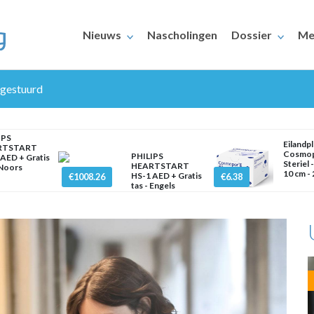
Nieuws
Nascholingen
Dossier
Me
 gestuurd
IPS
Eilandpl
RTSTART
Cosmop
PHILIPS
AED + Gratis
Steriel -
HEARTSTART
 Noors
10 cm - 
HS-1 AED + Gratis
€1008.26
€6.38
tas - Engels
ERAARS