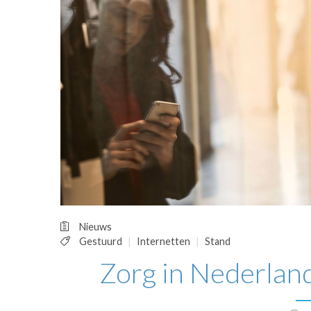
OPINIE
HUISARTSENP
PRAKTIJKZAK
TARIEVEN
VPHUISARTSE
MEDISCHE VAKH
INLOGGEN
REGISTRATIE
Nieuws
Gestuurd
Internetten
Stand
Zorg in Nederland