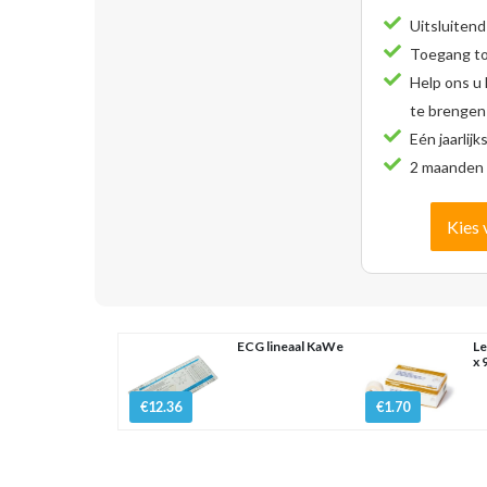
Uitsluitend
Toegang tot
Help ons u
te brengen
Eén jaarlijk
2 maanden 
Kies 
ECG lineaal KaWe
Le
x 
€12.36
€1.70