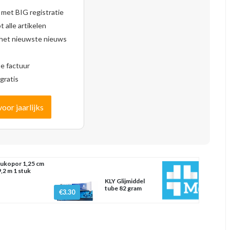
 met BIG registratie
 alle artikelen
 het nieuwste nieuws
se factuur
gratis
voor jaarlijks
ukopor 1,25 cm
9,2 m 1 stuk
KLY Glijmiddel
tube 82 gram
€3.30