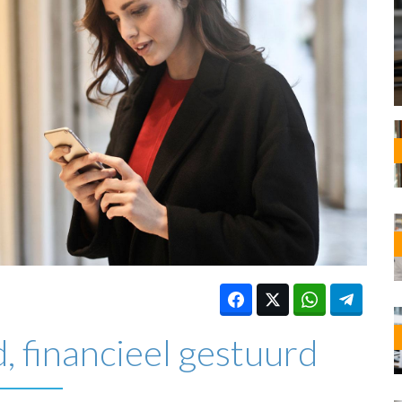
OST
EN
N
ANDEL
, financieel gestuurd