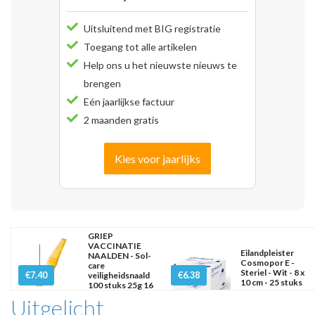
Uitsluitend met BIG registratie
Toegang tot alle artikelen
Help ons u het nieuwste nieuws te
brengen
Eén jaarlijkse factuur
2 maanden gratis
Kies voor jaarlijks
GRIEP
VACCINATIE
Eilandpleister
NAALDEN - Sol-
Cosmopor E -
care
Steriel - Wit - 8 x
€7.40
€6.38
veiligheidsnaald
10 cm - 25 stuks
100 stuks 25g 16
mm x
Uitgelicht