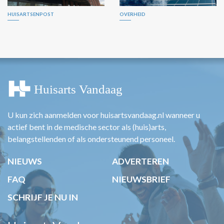
HUISARTSENPOST
OVERHEID
U kun zich aanmelden voor huisartsvandaag.nl wanneer u
actief bent in de medische sector als (huis)arts,
belangstellenden of als ondersteunend personeel.
NIEUWS
ADVERTEREN
FAQ
NIEUWSBRIEF
SCHRIJF JE NU IN