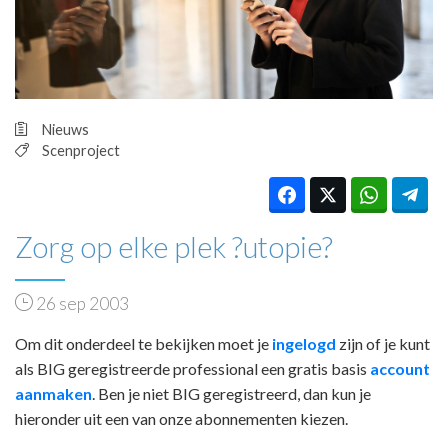
HUISARTSENPOST
PRAKTIJKZAKEN
TARIEVEN
VPHUISARTSEN
MEDISCHE VAKHANDEL
Nieuws
INLOGGEN
Scenproject
REGISTRATIE
Zorg op elke plek ?utopie?
26 sep 2003
Om dit onderdeel te bekijken moet je
ingelogd
zijn of je kunt
als BIG geregistreerde professional een gratis basis
account
aanmaken
. Ben je niet BIG geregistreerd, dan kun je
hieronder uit een van onze abonnementen kiezen.