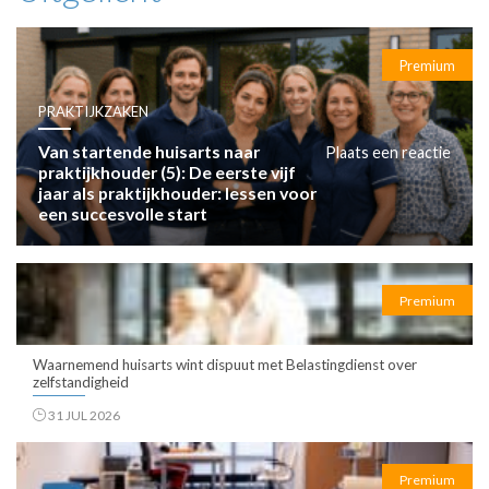
Premium
PRAKTIJKZAKEN
Van startende huisarts naar
Plaats een reactie
praktijkhouder (5): De eerste vijf
jaar als praktijkhouder: lessen voor
een succesvolle start
Premium
Waarnemend huisarts wint dispuut met Belastingdienst over
zelfstandigheid
31 JUL 2026
Premium