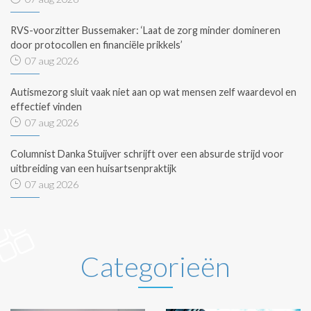
RVS-voorzitter Bussemaker: ‘Laat de zorg minder domineren
door protocollen en financiële prikkels’
07 aug 2026
Autismezorg sluit vaak niet aan op wat mensen zelf waardevol en
effectief vinden
07 aug 2026
Columnist Danka Stuijver schrijft over een absurde strijd voor
uitbreiding van een huisartsenpraktijk
07 aug 2026
Categorieën