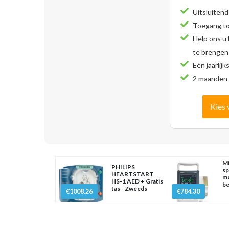
Uitsluitend
Toegang tot
Help ons u
te brengen
Eén jaarlijk
2 maanden 
Kies 
Mi
PHILIPS
sp
HEARTSTART
mo
HS-1 AED + Gratis
be
tas - Zweeds
€1008.26
€784.30