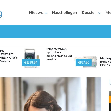
Nieuws
Nascholingen
Dossier
Me
Mindray VS600
IPS
spot check
RTSTART
monitor met SpO2
AED + Gratis
Mindra
module
 Zweeds
BeneHe
€1238.84
€987.60
ECG 12 
ERAARS