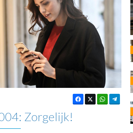
OST
EN
N
ANDEL
04: Zorgelijk!