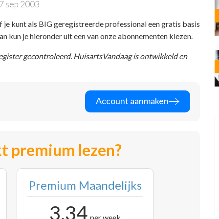
7 sep 2003
f je kunt als BIG geregistreerde professional een gratis basis
 dan kun je hieronder uit een van onze abonnementen kiezen.
register gecontroleerd. HuisartsVandaag is ontwikkeld en
Account aanmaken
t premium lezen?
Premium Maandelijks
3,34
per week