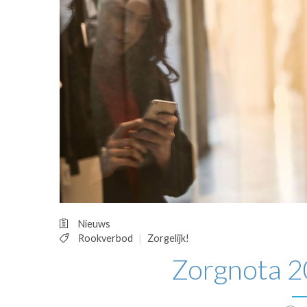
OPINIE
HUISARTSENP
PRAKTIJKZAK
TARIEVEN
VPHUISARTSE
MEDISCHE VAKH
INLOGGEN
REGISTRATIE
Nieuws
Rookverbod
Zorgelijk!
Zorgnota 20