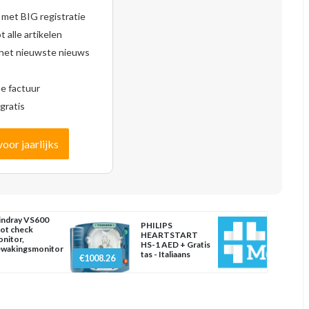
 met BIG registratie
 alle artikelen
 het nieuwste nieuws
se factuur
gratis
voor jaarlijks
ndray VS600
PHILIPS
ot check
HEARTSTART
nitor,
HS-1 AED + Gratis
wakingsmonitor
tas - Italiaans
€1008.26