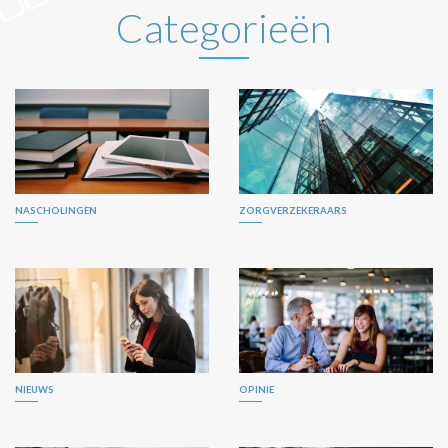
Categorieën
NASCHOLINGEN
ZORGVERZEKERAARS
NIEUWS
OPINIE