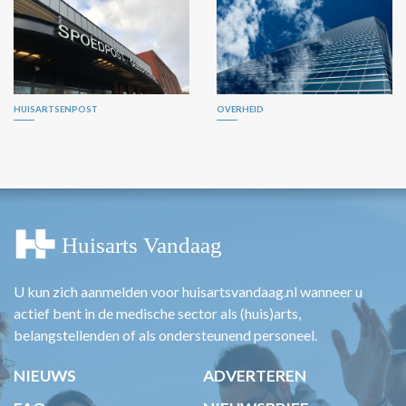
HUISARTSENPOST
OVERHEID
U kun zich aanmelden voor huisartsvandaag.nl wanneer u
actief bent in de medische sector als (huis)arts,
belangstellenden of als ondersteunend personeel.
NIEUWS
ADVERTEREN