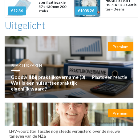
HEARTSTART
sterilisatiezakje
HS-1 AED + Gratis
57 x 130 mm 200
tas - Deens
€12.36
€1008.26
stuks
Uitgelicht
Premium
PRAKTIJKZAKEN
Goodwill bij praktijkovername (3):
Plaats een reactie
Wat is een huisartsenpraktijk
eigenlijk waard?
Premium
LHV-voorzitter Tasche nog steeds verbijsterd over de nieuwe
tarieven van de NZa