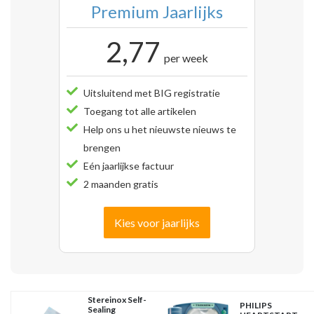
Premium Jaarlijks
2,77
per week
Uitsluitend met BIG registratie
Toegang tot alle artikelen
Help ons u het nieuwste nieuws te
brengen
Eén jaarlijkse factuur
2 maanden gratis
Kies voor jaarlijks
Stereinox Self-
PHILIPS
Sealing