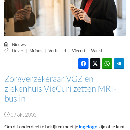
HUISARTSENPOST
PRAKTIJKZAKEN
TARIEVEN
VPHUISARTSEN
MEDISCHE VAKHANDEL
INLOGGEN
Nieuws
REGISTRATIE
Liever
Mribus
Verbaasd
Viecuri
Winst
Zorgverzekeraar VGZ en
ziekenhuis VieCuri zetten MRI-
bus in
09 okt 2003
Om dit onderdeel te bekijken moet je
ingelogd
zijn of je kunt