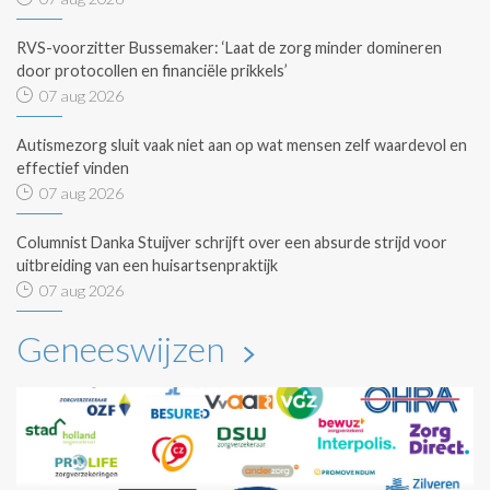
RVS-voorzitter Bussemaker: ‘Laat de zorg minder domineren
door protocollen en financiële prikkels’
07 aug 2026
Autismezorg sluit vaak niet aan op wat mensen zelf waardevol en
effectief vinden
07 aug 2026
Columnist Danka Stuijver schrijft over een absurde strijd voor
uitbreiding van een huisartsenpraktijk
07 aug 2026
Geneeswijzen