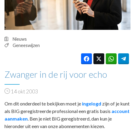
HUISARTSENPOST
PRAKTIJKZAKEN
TARIEVEN
VPHUISARTSEN
MEDISCHE VAKHANDEL
Nieuws
INLOGGEN
Geneeswijzen
REGISTRATIE
Zwanger in de rij voor echo
14 okt 2003
Om dit onderdeel te bekijken moet je
ingelogd
zijn of je kunt
als BIG geregistreerde professional een gratis basis
account
aanmaken
. Ben je niet BIG geregistreerd, dan kun je
hieronder uit een van onze abonnementen kiezen.