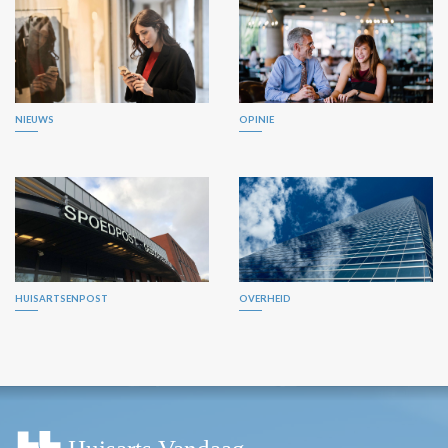
NIEUWS
OPINIE
HUISARTSENPOST
OVERHEID