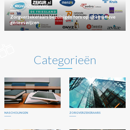
ZORGVERZEKERAARS
Zorgverzekeraars bezuinigen fors op alternatieve
geneeswijzen
Categorieën
NASCHOLINGEN
ZORGVERZEKERAARS