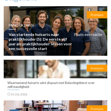
Premium
PRAKTIJKZAKEN
Van startende huisarts naar
Plaats een reactie
praktijkhouder (5): De eerste vijf
jaar als praktijkhouder: lessen voor
een succesvolle start
Premium
Waarnemend huisarts wint dispuut met Belastingdienst over
zelfstandigheid
31 JUL 2026
Premium