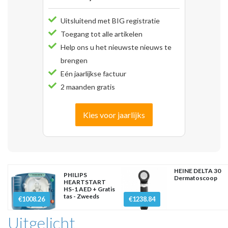
Uitsluitend met BIG registratie
Toegang tot alle artikelen
Help ons u het nieuwste nieuws te
brengen
Eén jaarlijkse factuur
2 maanden gratis
Kies voor jaarlijks
HEINE DELTA 30
PHILIPS
Dermatoscoop
HEARTSTART
HS-1 AED + Gratis
tas - Zweeds
€1008.26
€1238.84
Uitgelicht