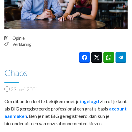
HUISARTSENPOST
PRAKTIJKZAKEN
TARIEVEN
VPHUISARTSEN
MEDISCHE VAKHANDEL
Opinie
INLOGGEN
Verklaring
REGISTRATIE
Chaos
23 mei 2001
Om dit onderdeel te bekijken moet je
ingelogd
zijn of je kunt
als BIG geregistreerde professional een gratis basis
account
aanmaken
. Ben je niet BIG geregistreerd, dan kun je
hieronder uit een van onze abonnementen kiezen.