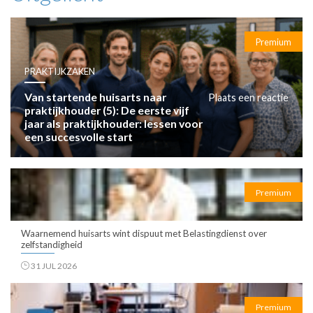
Premium
PRAKTIJKZAKEN
Van startende huisarts naar
Plaats een reactie
praktijkhouder (5): De eerste vijf
jaar als praktijkhouder: lessen voor
een succesvolle start
Premium
Waarnemend huisarts wint dispuut met Belastingdienst over
zelfstandigheid
31 JUL 2026
Premium