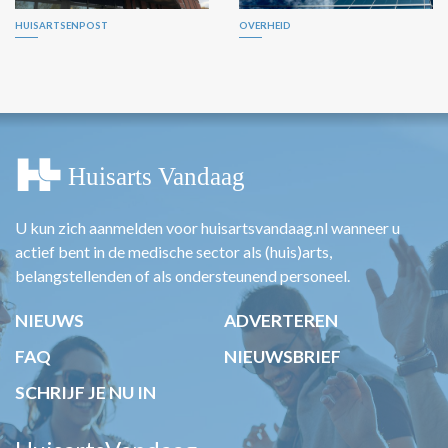
HUISARTSENPOST
OVERHEID
U kun zich aanmelden voor huisartsvandaag.nl wanneer u
actief bent in de medische sector als (huis)arts,
belangstellenden of als ondersteunend personeel.
NIEUWS
ADVERTEREN
FAQ
NIEUWSBRIEF
SCHRIJF JE NU IN