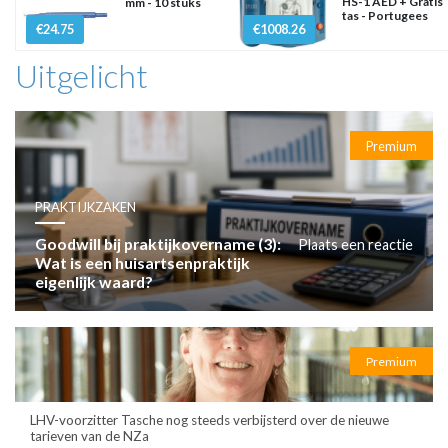
HS-1 AED + Gratis
mm - 10 stuks
tas - Portugees
€24.75
€1008.26
Uitgelicht
Premium
PRAKTIJKZAKEN
Goodwill bij praktijkovername (3):
Plaats een reactie
Wat is een huisartsenpraktijk
eigenlijk waard?
Premium
LHV-voorzitter Tasche nog steeds verbijsterd over de nieuwe
tarieven van de NZa