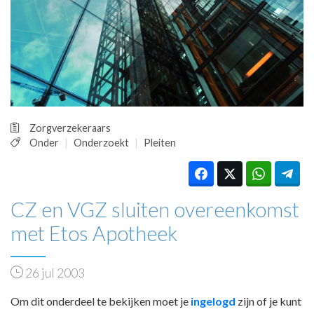
HUISARTSENPOST
PRAKTIJKZAKEN
TARIEVEN
VPHUISARTSEN
MEDISCHE VAKHANDEL
INLOGGEN
REGISTRATIE
Zorgverzekeraars
Onder
Onderzoekt
Pleiten
CZ en VGZ sluiten overeenkomst
met Etos Apotheek
26 jul 2003
Om dit onderdeel te bekijken moet je
ingelogd
zijn of je kunt