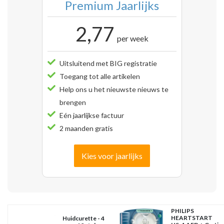
Premium Jaarlijks
2,77
per week
Uitsluitend met BIG registratie
Toegang tot alle artikelen
Help ons u het nieuwste nieuws te
brengen
Eén jaarlijkse factuur
2 maanden gratis
Kies voor jaarlijks
PHILIPS
HEARTSTART
Huidcurette - 4