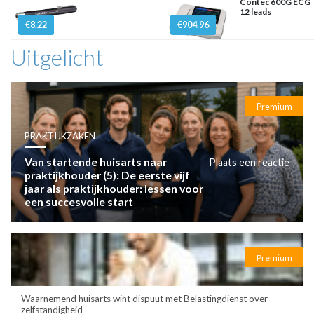
Contec 600G ECG
12 leads
€8.22
€904.96
Uitgelicht
Premium
PRAKTIJKZAKEN
Van startende huisarts naar
Plaats een reactie
praktijkhouder (5): De eerste vijf
jaar als praktijkhouder: lessen voor
een succesvolle start
Premium
Waarnemend huisarts wint dispuut met Belastingdienst over
zelfstandigheid