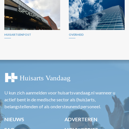
HUISARTSENPOST
OVERHEID
U kun zich aanmelden voor huisartsvandaag.nl wanneer u
actief bent in de medische sector als (huis)arts,
belangstellenden of als ondersteunend personeel.
NIEUWS
ADVERTEREN