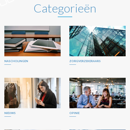
Categorieën
NASCHOLINGEN
ZORGVERZEKERAARS
NIEUWS
OPINIE