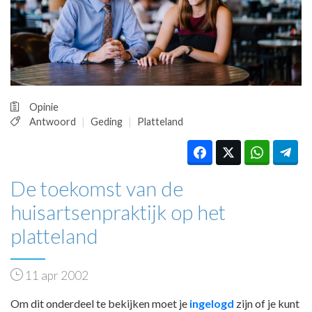
HUISARTSENPOST
PRAKTIJKZAKEN
TARIEVEN
VPHUISARTSEN
MEDISCHE VAKHANDEL
INLOGGEN
Opinie
REGISTRATIE
Antwoord
Geding
Platteland
De toekomst van de
huisartsenpraktijk op het
platteland
11 apr 2002
Om dit onderdeel te bekijken moet je
ingelogd
zijn of je kunt