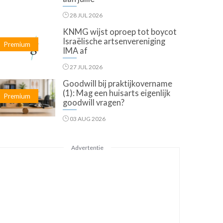
28 JUL 2026
KNMG wijst oproep tot boycot
Israëlische artsenvereniging
Premium
IMA af
27 JUL 2026
Goodwill bij praktijkovername
(1): Mag een huisarts eigenlijk
Premium
goodwill vragen?
03 AUG 2026
Advertentie