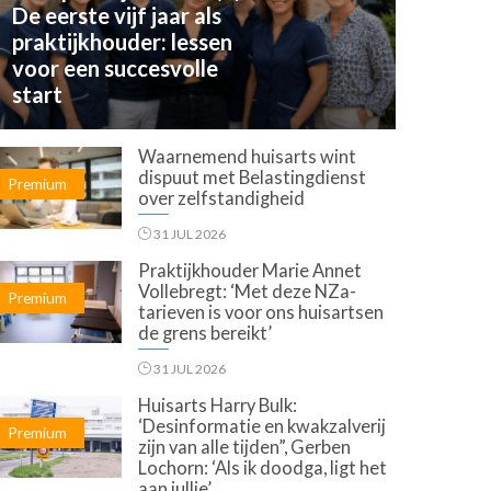
De eerste vijf jaar als
praktijkhouder: lessen
voor een succesvolle
start
Waarnemend huisarts wint
dispuut met Belastingdienst
Premium
over zelfstandigheid
31 JUL 2026
Praktijkhouder Marie Annet
Vollebregt: ‘Met deze NZa-
Premium
tarieven is voor ons huisartsen
de grens bereikt’
31 JUL 2026
Huisarts Harry Bulk:
‘Desinformatie en kwakzalverij
Premium
zijn van alle tijden”, Gerben
Lochorn: ‘Als ik doodga, ligt het
aan jullie’