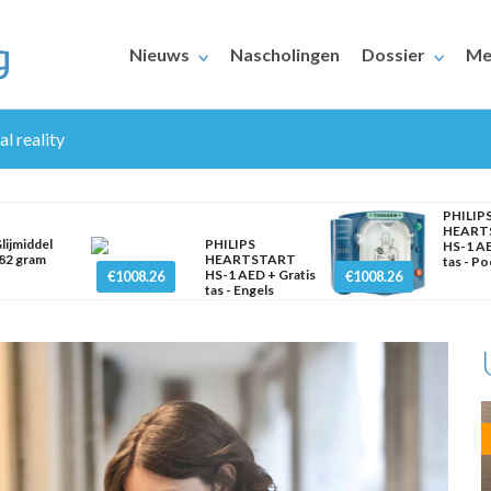
Nieuws
Nascholingen
Dossier
Me
l reality
PHILIP
HEART
lijmiddel
PHILIPS
HS-1 AE
82 gram
HEARTSTART
tas - Po
HS-1 AED + Gratis
€1008.26
€1008.26
tas - Engels
ERAARS