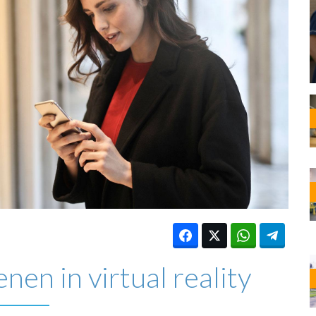
OST
EN
N
ANDEL
en in virtual reality