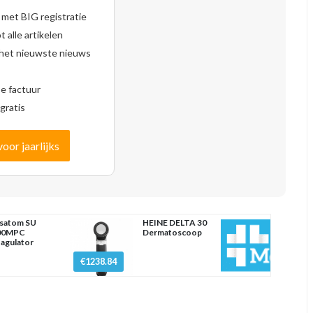
 met BIG registratie
 alle artikelen
 het nieuwste nieuws
se factuur
gratis
voor jaarlijks
satom SU
HEINE DELTA 30
00MPC
Dermatoscoop
agulator
€1238.84