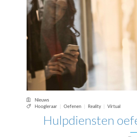
OPINIE
HUISARTSENP
PRAKTIJKZAK
TARIEVEN
VPHUISARTSE
MEDISCHE VAKH
INLOGGEN
REGISTRATIE
Nieuws
Hoogleraar
Oefenen
Reality
Virtual
Hulpdiensten oefen