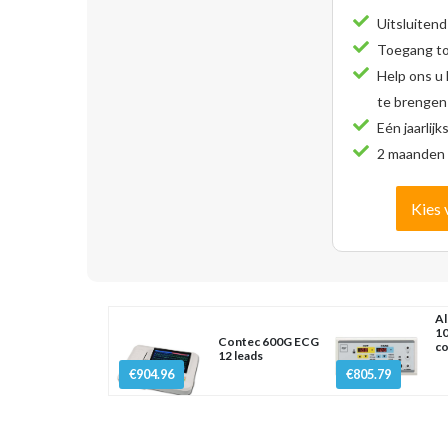
Uitsluitend
Toegang tot
Help ons u
te brengen
Eén jaarlijk
2 maanden 
Kies 
Al
1
Contec 600G ECG
co
12 leads
€904.96
€805.79