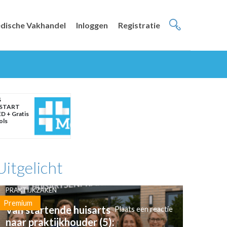
dische Vakhandel
Inloggen
Registratie
S
START
D + Gratis
ols
Uitgelicht
PRAKTIJKZAKEN
Premium
Van startende huisarts
Plaats een reactie
naar praktijkhouder (5):