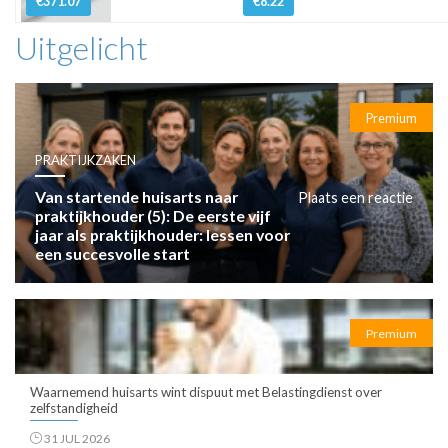
€371.07
€8.22
Uitgelicht
Premium
PRAKTIJKZAKEN
Van startende huisarts naar
Plaats een reactie
praktijkhouder (5): De eerste vijf
jaar als praktijkhouder: lessen voor
een succesvolle start
Premium
Waarnemend huisarts wint dispuut met Belastingdienst over
zelfstandigheid
31 JUL 2026