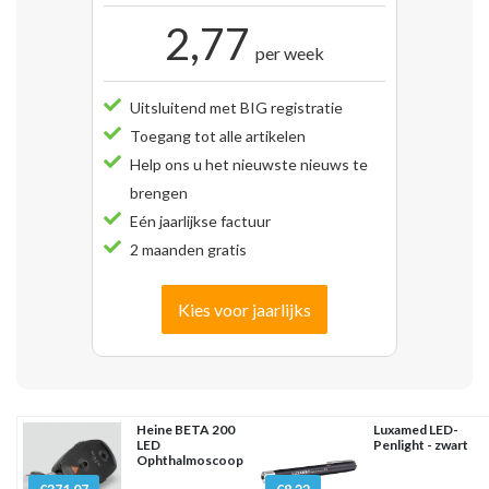
2,77
per week
Uitsluitend met BIG registratie
Toegang tot alle artikelen
Help ons u het nieuwste nieuws te
brengen
Eén jaarlijkse factuur
2 maanden gratis
Kies voor jaarlijks
Heine BETA 200
Luxamed LED-
LED
Penlight - zwart
Ophthalmoscoop