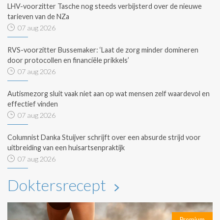
LHV-voorzitter Tasche nog steeds verbijsterd over de nieuwe
tarieven van de NZa
07 aug 2026
RVS-voorzitter Bussemaker: ‘Laat de zorg minder domineren
door protocollen en financiële prikkels’
07 aug 2026
Autismezorg sluit vaak niet aan op wat mensen zelf waardevol en
effectief vinden
07 aug 2026
Columnist Danka Stuijver schrijft over een absurde strijd voor
uitbreiding van een huisartsenpraktijk
07 aug 2026
Doktersrecept
Premium