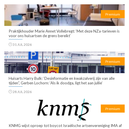
Premium
Praktijkhouder Marie Annet Vollebregt: ‘Met deze NZa-tarieven is
voor ons huisartsen de grens bereikt’
31 JUL 2026
Premium
Huisarts Harry Bulk: ‘Desinformatie en kwakzalverij zijn van alle
tijden”, Gerben Lochorn: ‘Als ik doodga, ligt het aan jullie’
28 JUL 2026
Premium
KNMG wijst oproep tot boycot Israëlische artsenvereniging IMA af