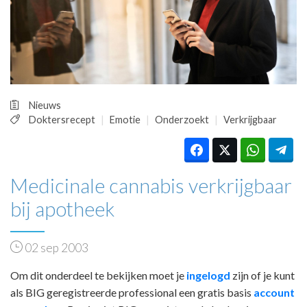
HUISARTSENPOST
PRAKTIJKZAKEN
TARIEVEN
VPHUISARTSEN
MEDISCHE VAKHANDEL
INLOGGEN
Nieuws
REGISTRATIE
Doktersrecept
Emotie
Onderzoekt
Verkrijgbaar
Medicinale cannabis verkrijgbaar
bij apotheek
02 sep 2003
Om dit onderdeel te bekijken moet je
ingelogd
zijn of je kunt
als BIG geregistreerde professional een gratis basis
account