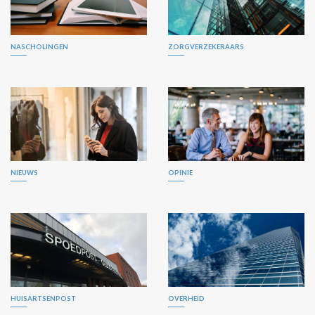
NASCHOLINGEN
ZORGVERZEKERAARS
NIEUWS
OPINIE
HUISARTSENPOST
OVERHEID