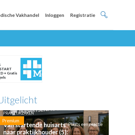
dische Vakhandel
Inloggen
Registratie
S
START
D + Gratis
gels
Uitgelicht
PRAKTIJKZAKEN
Premium
Van startende huisarts
Plaats een reactie
naar praktijkhouder (5):