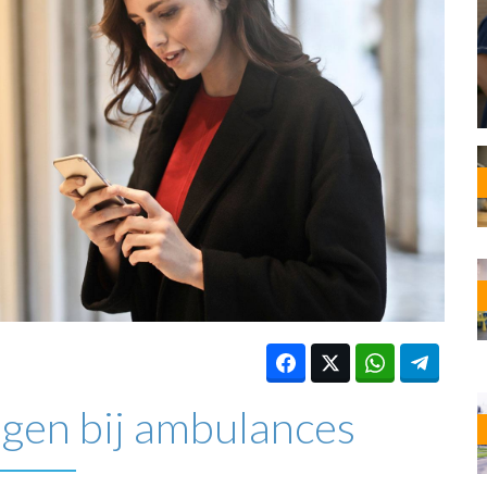
OST
EN
N
ANDEL
igen bij ambulances