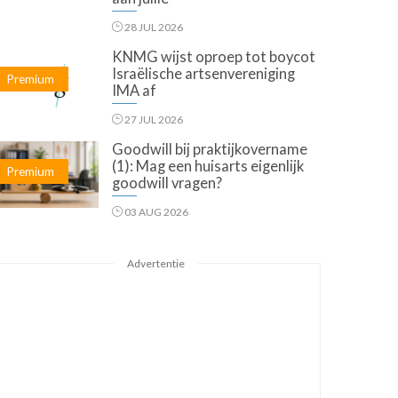
28 JUL 2026
KNMG wijst oproep tot boycot
Israëlische artsenvereniging
Premium
IMA af
27 JUL 2026
Goodwill bij praktijkovername
(1): Mag een huisarts eigenlijk
Premium
goodwill vragen?
03 AUG 2026
Advertentie