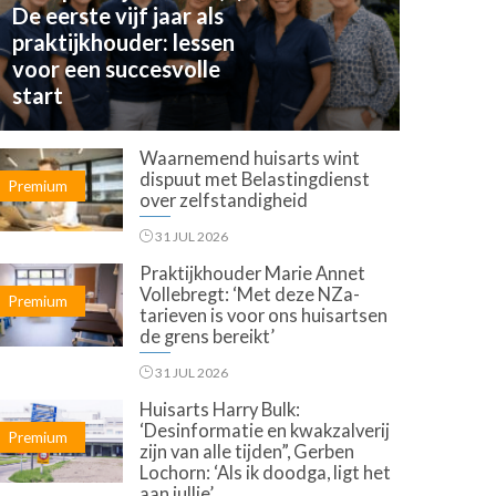
De eerste vijf jaar als
praktijkhouder: lessen
voor een succesvolle
start
Waarnemend huisarts wint
dispuut met Belastingdienst
Premium
over zelfstandigheid
31 JUL 2026
Praktijkhouder Marie Annet
Vollebregt: ‘Met deze NZa-
Premium
tarieven is voor ons huisartsen
de grens bereikt’
31 JUL 2026
Huisarts Harry Bulk:
‘Desinformatie en kwakzalverij
Premium
zijn van alle tijden”, Gerben
Lochorn: ‘Als ik doodga, ligt het
aan jullie’