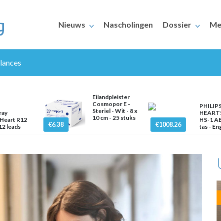
Nieuws
Nascholingen
Dossier
Me
ulances
Eilandpleister
Cosmopor E -
PHILIP
Steriel - Wit - 8 x
ray
HEART
10 cm - 25 stuks
Heart R12
HS-1 AE
€6.38
€1008.26
2 leads
tas - En
ERAARS