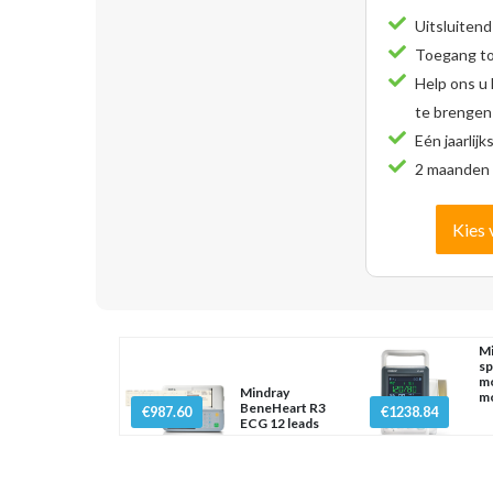
Uitsluitend
Toegang tot
Help ons u
te brengen
Eén jaarlijk
2 maanden 
Kies 
Mi
sp
mo
Mindray
m
BeneHeart R3
€987.60
€1238.84
ECG 12 leads