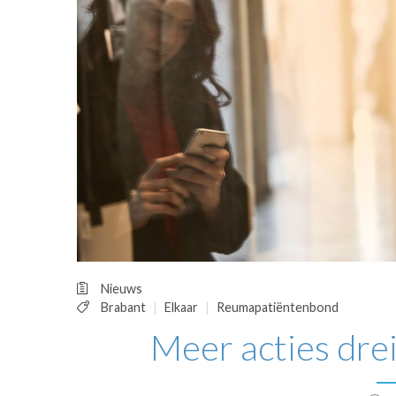
OPINIE
HUISARTSENP
PRAKTIJKZAK
TARIEVEN
VPHUISARTSE
MEDISCHE VAKH
INLOGGEN
REGISTRATIE
Nieuws
Brabant
Elkaar
Reumapatiëntenbond
Meer acties dre