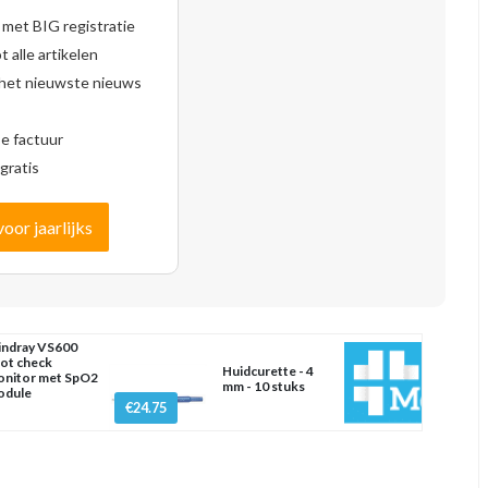
 met BIG registratie
 alle artikelen
 het nieuwste nieuws
se factuur
gratis
voor jaarlijks
ndray VS600
ot check
Huidcurette - 4
nitor met SpO2
mm - 10 stuks
odule
€24.75