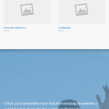
HUISARTSENPOST
OVERHEID
U kun zich aanmelden voor huisartsvandaag.nl wanneer u
actief bent in de medische sector als (huis)arts,