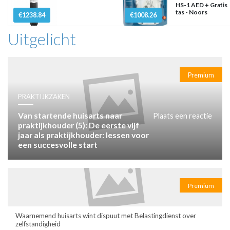
HS-1 AED + Gratis
tas - Noors
€1238.84
€1008.26
Uitgelicht
Premium
PRAKTIJKZAKEN
Van startende huisarts naar
Plaats een reactie
praktijkhouder (5): De eerste vijf
jaar als praktijkhouder: lessen voor
een succesvolle start
Premium
Waarnemend huisarts wint dispuut met Belastingdienst over
zelfstandigheid