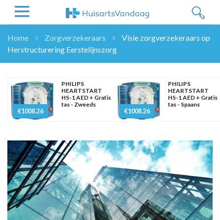
Home
Zorgverzekeraars
Visie zorgverzekeraars op
Herstructurering Eerstelijnszorg
NIEUWS
NIEUWS
OVERHEID
PHILIPS
PHILIPS
HEARTSTART
HEARTSTART
WETENSCHAP
HS-1 AED + Gratis
HS-1 AED + Gratis
tas - Zweeds
tas - Spaans
ZORGVERZEKERAARS
€1008.26
€1008.26
ICT
NASCHOLINGEN
DOSSIER
ENQUÊTES
NHG
LHV
OPINIE