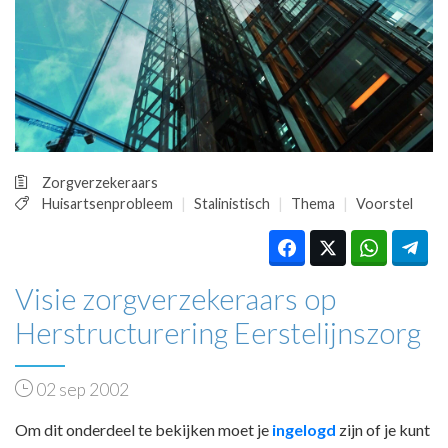
HUISARTSENPOST
PRAKTIJKZAKEN
TARIEVEN
VPHUISARTSEN
MEDISCHE VAKHANDEL
INLOGGEN
REGISTRATIE
Zorgverzekeraars
Huisartsenprobleem
Stalinistisch
Thema
Voorstel
Visie zorgverzekeraars op
Herstructurering Eerstelijnszorg
02 sep 2002
Om dit onderdeel te bekijken moet je
ingelogd
zijn of je kunt